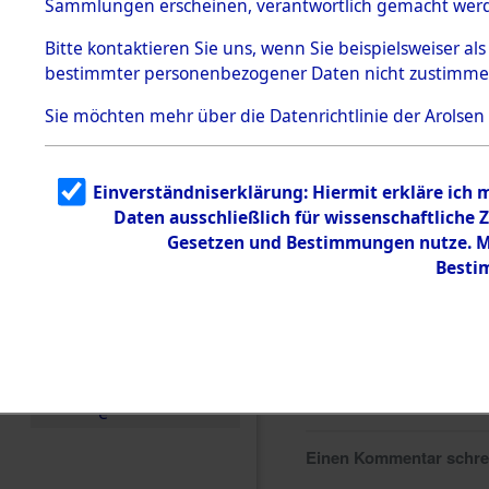
Sammlungen erscheinen, verantwortlich gemacht wer
Todesmärsche
5.3.1 Alliierte
Bitte
kontaktieren
Sie uns, wenn Sie beispielsweiser al
Erhebungen
bestimmter personenbezogener Daten nicht zustimme
zu
Todesmärsch
en
Sie möchten mehr über die Datenrichtlinie der Arolsen
5.3.2
Versuchte
Identifizierun
Einverständniserklärung: Hiermit erkläre ich
g
Daten ausschließlich für wissenschaftlich
5.3.3
Todesmärsch
Gesetzen und Bestimmungen nutze. Mi
e /
Besti
Identifikation
unbekannter
Toter
5.3.5
Grabermittlu
ng /
Friedhofsplän
e
Einen Kommentar schr