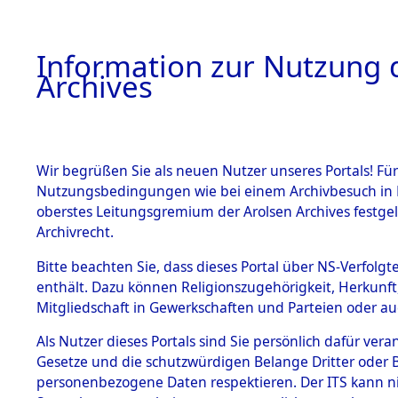
Information zur Nutzung d
Archives
HOME
BESTANDSBESCHREIBUNG
ARCHIVAL
Wir begrüßen Sie als neuen Nutzer unseres Portals! Für
Nutzungsbedingungen wie bei einem Archivbesuch in B
oberstes Leitungsgremium der Arolsen Archives festg
Archivrecht.
BESTÄNDE
Bitte beachten Sie, dass dieses Portal über NS-Verfolgte
Nordrhein
enthält. Dazu können Religionszugehörigkeit, Herkunf
Mitgliedschaft in Gewerkschaften und Parteien oder auc
1.
Erkelenz
Inhaftierungsdoku
mente
Als Nutzer dieses Portals sind Sie persönlich dafür vera
Gesetze und die schutzwürdigen Belange Dritter oder B
5. Verschiedenes
personenbezogene Daten respektieren. Der ITS kann nic
5.3