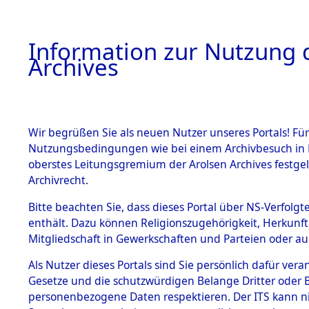
Information zur Nutzung d
Archives
HOME
BESTANDSBESCHREIBUNG
ARCHIVAL
Wir begrüßen Sie als neuen Nutzer unseres Portals! Für
Nutzungsbedingungen wie bei einem Archivbesuch in B
oberstes Leitungsgremium der Arolsen Archives festg
Archivrecht.
BESTÄNDE
Bitte beachten Sie, dass dieses Portal über NS-Verfolgte
Nordrhein
enthält. Dazu können Religionszugehörigkeit, Herkunf
Mitgliedschaft in Gewerkschaften und Parteien oder auc
1.
Essen
→
0
Inhaftierungsdoku
mente
Als Nutzer dieses Portals sind Sie persönlich dafür vera
Gesetze und die schutzwürdigen Belange Dritter oder B
5. Verschiedenes
personenbezogene Daten respektieren. Der ITS kann nic
5.3