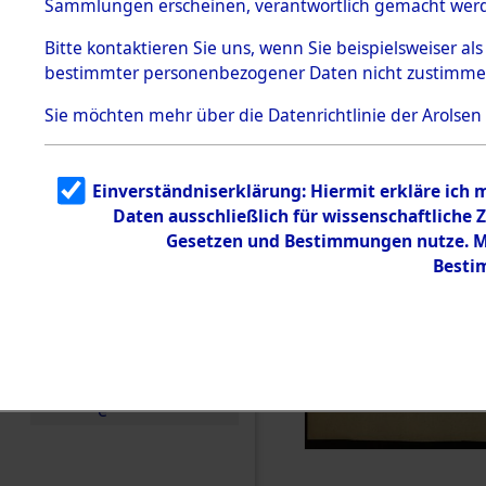
Sammlungen erscheinen, verantwortlich gemacht wer
Todesmärsche
5.3.1 Alliierte
Bitte
kontaktieren
Sie uns, wenn Sie beispielsweiser al
Erhebungen
bestimmter personenbezogener Daten nicht zustimme
zu
Todesmärsch
en
Sie möchten mehr über die Datenrichtlinie der Arolsen
5.3.2
Versuchte
Identifizierun
Einverständniserklärung: Hiermit erkläre ich
g
Daten ausschließlich für wissenschaftlich
5.3.3
Todesmärsch
Gesetzen und Bestimmungen nutze. Mi
e /
Besti
Identifikation
unbekannter
Toter
5.3.5
Grabermittlu
ng /
Friedhofsplän
e