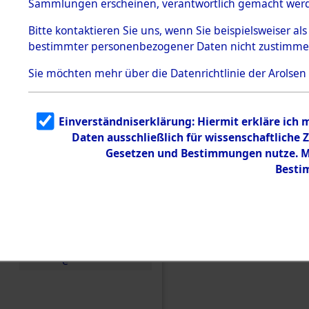
Sammlungen erscheinen, verantwortlich gemacht wer
Todesmärsche
5.3.1 Alliierte
Bitte
kontaktieren
Sie uns, wenn Sie beispielsweiser al
Erhebungen
bestimmter personenbezogener Daten nicht zustimme
zu
Todesmärsch
en
Sie möchten mehr über die Datenrichtlinie der Arolsen
5.3.2
Versuchte
Identifizierun
Einverständniserklärung: Hiermit erkläre ich
g
Daten ausschließlich für wissenschaftlich
5.3.3
Todesmärsch
Gesetzen und Bestimmungen nutze. Mi
e /
Besti
Identifikation
unbekannter
Toter
5.3.5
Einen Kommentar schr
Grabermittlu
ng /
Friedhofsplän
e