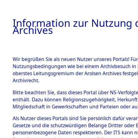
Information zur Nutzung d
Archives
HOME
BESTANDSBESCHREIBUNG
ARCHIVAL
Wir begrüßen Sie als neuen Nutzer unseres Portals! Für
Nutzungsbedingungen wie bei einem Archivbesuch in B
oberstes Leitungsgremium der Arolsen Archives festg
Archivrecht.
BESTÄNDE
Bitte beachten Sie, dass dieses Portal über NS-Verfolgte
Nordrhein
enthält. Dazu können Religionszugehörigkeit, Herkunf
Mitgliedschaft in Gewerkschaften und Parteien oder auc
1.
Essen
→
0
Inhaftierungsdoku
mente
Als Nutzer dieses Portals sind Sie persönlich dafür vera
Gesetze und die schutzwürdigen Belange Dritter oder B
5. Verschiedenes
personenbezogene Daten respektieren. Der ITS kann nic
5.3