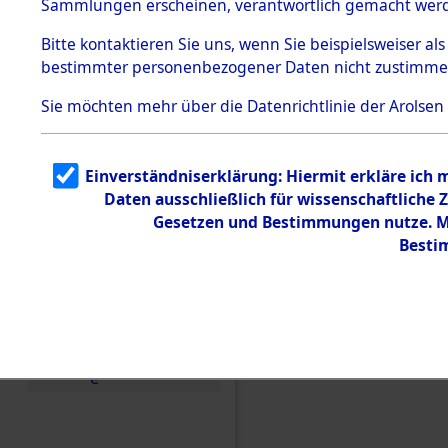
Sammlungen erscheinen, verantwortlich gemacht wer
Todesmärsche
5.3.1 Alliierte
Bitte
kontaktieren
Sie uns, wenn Sie beispielsweiser al
Erhebungen
bestimmter personenbezogener Daten nicht zustimme
zu
Todesmärsch
en
Sie möchten mehr über die Datenrichtlinie der Arolsen
5.3.2
Versuchte
Identifizierun
Einverständniserklärung: Hiermit erkläre ich
g
Daten ausschließlich für wissenschaftlich
5.3.3
Todesmärsch
Gesetzen und Bestimmungen nutze. Mi
e /
Besti
Identifikation
unbekannter
Toter
5.3.5
Einen Kommentar schr
Grabermittlu
ng /
Friedhofsplän
e