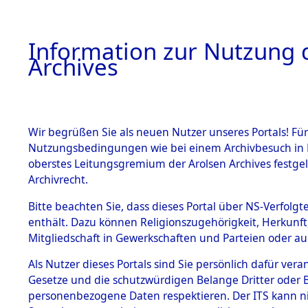
Information zur Nutzung d
Archives
HOME
BESTANDSBESCHREIBUNG
ARCHIVAL
Wir begrüßen Sie als neuen Nutzer unseres Portals! Für
Nutzungsbedingungen wie bei einem Archivbesuch in B
oberstes Leitungsgremium der Arolsen Archives festg
Archivrecht.
BESTÄNDE
Bitte beachten Sie, dass dieses Portal über NS-Verfolgte
Nordrhein
enthält. Dazu können Religionszugehörigkeit, Herkunf
Mitgliedschaft in Gewerkschaften und Parteien oder auc
1.
Essen
→
0
Inhaftierungsdoku
mente
Als Nutzer dieses Portals sind Sie persönlich dafür vera
Gesetze und die schutzwürdigen Belange Dritter oder B
5. Verschiedenes
personenbezogene Daten respektieren. Der ITS kann nic
5.3