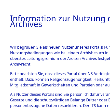
Information zur Nutzung d
Archives
HOME
BESTANDSBESCHREIBUNG
ARCHIVAL
Wir begrüßen Sie als neuen Nutzer unseres Portals! Für
Nutzungsbedingungen wie bei einem Archivbesuch in B
oberstes Leitungsgremium der Arolsen Archives festg
Archivrecht.
BESTÄNDE
Bitte beachten Sie, dass dieses Portal über NS-Verfolgte
Nordrhein
enthält. Dazu können Religionszugehörigkeit, Herkunf
Mitgliedschaft in Gewerkschaften und Parteien oder auc
1.
Essen
→
0
Inhaftierungsdoku
mente
Als Nutzer dieses Portals sind Sie persönlich dafür vera
Gesetze und die schutzwürdigen Belange Dritter oder B
5. Verschiedenes
personenbezogene Daten respektieren. Der ITS kann nic
5.3