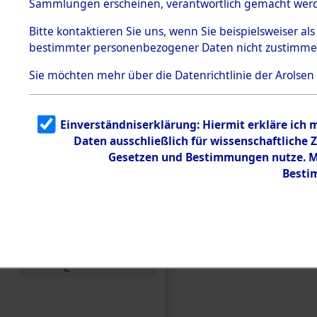
Sammlungen erscheinen, verantwortlich gemacht wer
Todesmärsche
5.3.1 Alliierte
Bitte
kontaktieren
Sie uns, wenn Sie beispielsweiser al
Erhebungen
bestimmter personenbezogener Daten nicht zustimme
zu
Todesmärsch
en
Sie möchten mehr über die Datenrichtlinie der Arolsen
5.3.2
Versuchte
Identifizierun
Einverständniserklärung: Hiermit erkläre ich
g
Daten ausschließlich für wissenschaftlich
5.3.3
Todesmärsch
Gesetzen und Bestimmungen nutze. Mi
e /
Besti
Identifikation
unbekannter
Toter
5.3.5
Grabermittlu
ng /
Friedhofsplän
Einen Kommentar schr
e