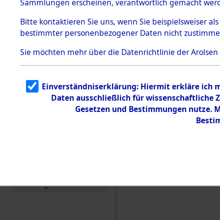
Sammlungen erscheinen, verantwortlich gemacht wer
Todesmärsche
5.3.1 Alliierte
Bitte
kontaktieren
Sie uns, wenn Sie beispielsweiser al
Erhebungen
bestimmter personenbezogener Daten nicht zustimme
zu
Todesmärsch
en
Sie möchten mehr über die Datenrichtlinie der Arolsen
5.3.2
Versuchte
Identifizierun
Einverständniserklärung: Hiermit erkläre ich
g
Daten ausschließlich für wissenschaftlich
5.3.3
Todesmärsch
Gesetzen und Bestimmungen nutze. Mi
e /
Besti
Identifikation
unbekannter
Toter
5.3.5
Einen Kommentar schr
Grabermittlu
ng /
Friedhofsplän
e