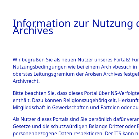
Information zur Nutzung d
Archives
HOME
BESTANDSBESCHREIBUNG
ARCHIVAL
Wir begrüßen Sie als neuen Nutzer unseres Portals! Für
Nutzungsbedingungen wie bei einem Archivbesuch in B
oberstes Leitungsgremium der Arolsen Archives festg
Archivrecht.
BESTÄNDE
Bitte beachten Sie, dass dieses Portal über NS-Verfolgte
Nordrhein
enthält. Dazu können Religionszugehörigkeit, Herkunf
Mitgliedschaft in Gewerkschaften und Parteien oder auc
1.
Euskirche
Inhaftierungsdoku
mente
Als Nutzer dieses Portals sind Sie persönlich dafür vera
Gesetze und die schutzwürdigen Belange Dritter oder B
5. Verschiedenes
personenbezogene Daten respektieren. Der ITS kann nic
5.3