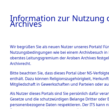
Information zur Nutzung d
Archives
HOME
BESTANDSBESCHREIBUNG
ARCHIVAL
Wir begrüßen Sie als neuen Nutzer unseres Portals! Für
Nutzungsbedingungen wie bei einem Archivbesuch in B
oberstes Leitungsgremium der Arolsen Archives festg
Archivrecht.
BESTÄNDE
Bitte beachten Sie, dass dieses Portal über NS-Verfolgte
Nordrhein
enthält. Dazu können Religionszugehörigkeit, Herkunf
Mitgliedschaft in Gewerkschaften und Parteien oder auc
1.
Euskirche
Inhaftierungsdoku
mente
Als Nutzer dieses Portals sind Sie persönlich dafür vera
Gesetze und die schutzwürdigen Belange Dritter oder B
5. Verschiedenes
personenbezogene Daten respektieren. Der ITS kann nic
5.3