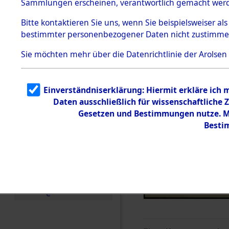
Sammlungen erscheinen, verantwortlich gemacht wer
Todesmärsche
5.3.1 Alliierte
Bitte
kontaktieren
Sie uns, wenn Sie beispielsweiser al
Erhebungen
bestimmter personenbezogener Daten nicht zustimme
zu
Todesmärsch
en
Sie möchten mehr über die Datenrichtlinie der Arolsen
5.3.2
Versuchte
Identifizierun
Einverständniserklärung: Hiermit erkläre ich
g
Daten ausschließlich für wissenschaftlich
5.3.3
Todesmärsch
Gesetzen und Bestimmungen nutze. Mi
e /
Besti
Identifikation
unbekannter
Toter
5.3.5
Grabermittlu
ng /
Friedhofsplän
e