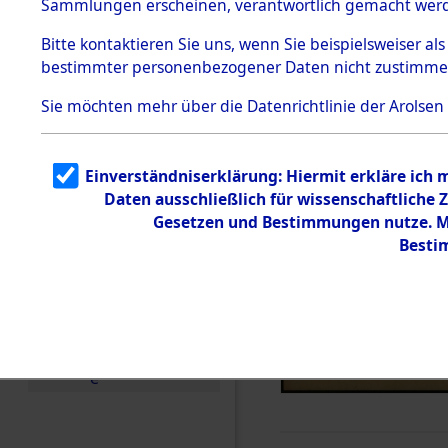
Sammlungen erscheinen, verantwortlich gemacht wer
Todesmärsche
5.3.1 Alliierte
Bitte
kontaktieren
Sie uns, wenn Sie beispielsweiser al
Erhebungen
bestimmter personenbezogener Daten nicht zustimme
zu
Todesmärsch
en
Sie möchten mehr über die Datenrichtlinie der Arolsen
5.3.2
Versuchte
Identifizierun
Einverständniserklärung: Hiermit erkläre ich
g
Daten ausschließlich für wissenschaftlich
5.3.3
Todesmärsch
Gesetzen und Bestimmungen nutze. Mi
e /
Besti
Identifikation
unbekannter
Toter
5.3.5
Grabermittlu
ng /
Friedhofsplän
e