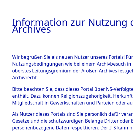
Information zur Nutzung d
Archives
HOME
BESTANDSBESCHREIBUNG
ARCHIVAL
Wir begrüßen Sie als neuen Nutzer unseres Portals! Für
Nutzungsbedingungen wie bei einem Archivbesuch in B
oberstes Leitungsgremium der Arolsen Archives festg
Archivrecht.
BESTÄNDE
Bitte beachten Sie, dass dieses Portal über NS-Verfolgte
Nordrhein
enthält. Dazu können Religionszugehörigkeit, Herkunf
Mitgliedschaft in Gewerkschaften und Parteien oder auc
1.
Euskirche
Inhaftierungsdoku
mente
Als Nutzer dieses Portals sind Sie persönlich dafür vera
Gesetze und die schutzwürdigen Belange Dritter oder B
5. Verschiedenes
personenbezogene Daten respektieren. Der ITS kann nic
5.3