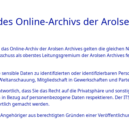
a
A
es Online-Archivs der Arolse
DIGITAL COLLEC
r das Online-Archiv der Arolsen Archives gelten die gleiche
ESCHREIBUNG
ARCHIVALE
ÜBERSICHT
BILD
sschuss als oberstes Leitungsgremium der Arolsen Archives 
-Westfalen
→
Kreis Geilenki
e sensible Daten zu identifizierten oder identifizierbaren Pe
Weltanschauung, Mitgliedschaft in Gewerkschaften und Partei
6)
antwortlich, dass Sie das Recht auf die Privatsphäre und sons
 in Bezug auf personenbezogene Daten respektieren. Der ITS k
rtlich gemacht werden.
0003 (101103576)
ls Angehöriger aus berechtigten Gründen einer Veröffentlic
Übergeordnetes
Nordrhein-