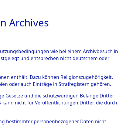
n Archives
TIONS ONLINE
n Nutzungsbedingungen wie bei einem Archivbesuch in
festgelegt und entsprechen nicht deutschem oder
rchen-Heinsberg
→
0003
rsonen enthält. Dazu können Religionszugehörigkeit,
en oder auch Einträge in Strafregistern gehören.
tige Gesetze und die schutzwürdigen Belange Dritter
ann nicht für Veröffentlichungen Dritter, die durch
hung bestimmter personenbezogener Daten nicht
Westfalen