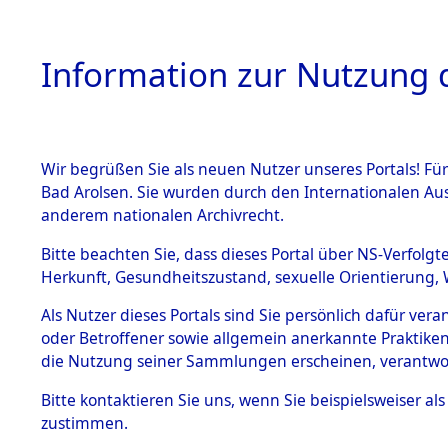
Information zur Nutzung d
Wir begrüßen Sie als neuen Nutzer unseres Portals! Fü
HOME
BESTANDSB
Bad Arolsen. Sie wurden durch den Internationalen Au
anderem nationalen Archivrecht.
BESTÄNDE
Nordrhein
Bitte beachten Sie, dass dieses Portal über NS-Verfolgt
Herkunft, Gesundheitszustand, sexuelle Orientierung, 
1.
(10110357
Inhaftierungsdoku
Als Nutzer dieses Portals sind Sie persönlich dafür ver
mente
oder Betroffener sowie allgemein anerkannte Praktiken
5. Verschiedenes
die Nutzung seiner Sammlungen erscheinen, verantwo
5.3
Bitte
kontaktieren
Sie uns, wenn Sie beispielsweiser a
Todesmärsche
zustimmen.
5.3.1 Alliierte
Erhebungen