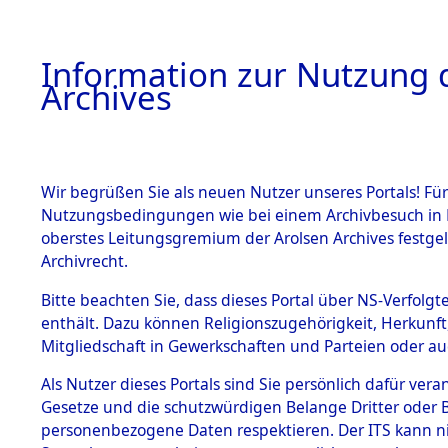
Information zur Nutzung d
Archives
HOME
BESTANDSBESCHREIBUNG
ARCHIVAL
Wir begrüßen Sie als neuen Nutzer unseres Portals! Für
Nutzungsbedingungen wie bei einem Archivbesuch in B
oberstes Leitungsgremium der Arolsen Archives festg
Archivrecht.
BESTÄNDE
Bitte beachten Sie, dass dieses Portal über NS-Verfolgte
Nordrhein
enthält. Dazu können Religionszugehörigkeit, Herkunf
Mitgliedschaft in Gewerkschaften und Parteien oder auc
1.
Geldern
Inhaftierungsdoku
mente
Als Nutzer dieses Portals sind Sie persönlich dafür vera
Gesetze und die schutzwürdigen Belange Dritter oder B
5. Verschiedenes
personenbezogene Daten respektieren. Der ITS kann nic
5.3