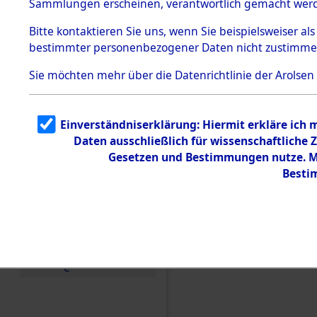
Sammlungen erscheinen, verantwortlich gemacht wer
Todesmärsche
5.3.1 Alliierte
Bitte
kontaktieren
Sie uns, wenn Sie beispielsweiser al
Erhebungen
bestimmter personenbezogener Daten nicht zustimme
zu
Todesmärsch
en
Sie möchten mehr über die Datenrichtlinie der Arolsen
5.3.2
Versuchte
Identifizierun
Einverständniserklärung: Hiermit erkläre ich
g
Daten ausschließlich für wissenschaftlich
5.3.3
Todesmärsch
Gesetzen und Bestimmungen nutze. Mi
e /
Besti
Identifikation
unbekannter
Toter
5.3.5
Grabermittlu
ng /
Friedhofsplän
Einen Kommentar schr
e