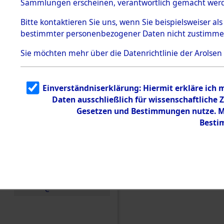
Sammlungen erscheinen, verantwortlich gemacht wer
Todesmärsche
5.3.1 Alliierte
Bitte
kontaktieren
Sie uns, wenn Sie beispielsweiser al
Erhebungen
bestimmter personenbezogener Daten nicht zustimme
zu
Todesmärsch
en
Sie möchten mehr über die Datenrichtlinie der Arolsen
5.3.2
Versuchte
Identifizierun
Einverständniserklärung: Hiermit erkläre ich
g
Daten ausschließlich für wissenschaftlich
5.3.3
Todesmärsch
Gesetzen und Bestimmungen nutze. Mi
e /
Besti
Identifikation
unbekannter
Toter
5.3.5
Grabermittlu
ng /
Friedhofsplän
Einen Kommentar schr
e