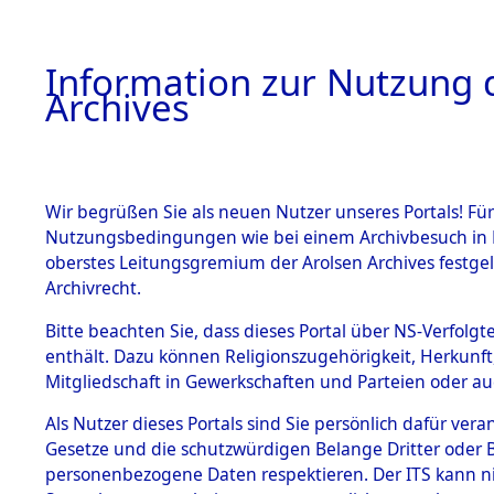
Information zur Nutzung d
Archives
HOME
BESTANDSBESCHREIBUNG
ARCHIVAL
Wir begrüßen Sie als neuen Nutzer unseres Portals! Für
Nutzungsbedingungen wie bei einem Archivbesuch in B
oberstes Leitungsgremium der Arolsen Archives festg
Archivrecht.
BESTÄNDE
Bitte beachten Sie, dass dieses Portal über NS-Verfolgte
Nordrhein
enthält. Dazu können Religionszugehörigkeit, Herkunf
Mitgliedschaft in Gewerkschaften und Parteien oder auc
1.
Gelsenkir
Inhaftierungsdoku
mente
Als Nutzer dieses Portals sind Sie persönlich dafür vera
(10110368
Gesetze und die schutzwürdigen Belange Dritter oder B
5. Verschiedenes
personenbezogene Daten respektieren. Der ITS kann nic
5.3