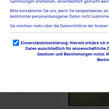
Sammlungen erscheinen, verantwortlich gemacht wer
Todesmärsche
5.3.1 Alliierte
Bitte
kontaktieren
Sie uns, wenn Sie beispielsweiser al
Erhebungen
bestimmter personenbezogener Daten nicht zustimme
zu
Todesmärsch
en
Sie möchten mehr über die Datenrichtlinie der Arolsen
5.3.2
Versuchte
Identifizierun
Einverständniserklärung: Hiermit erkläre ich
g
Daten ausschließlich für wissenschaftlich
5.3.3
Todesmärsch
Gesetzen und Bestimmungen nutze. Mi
e /
Besti
Identifikation
unbekannter
Toter
5.3.5
Grabermittlu
ng /
Friedhofsplän
e