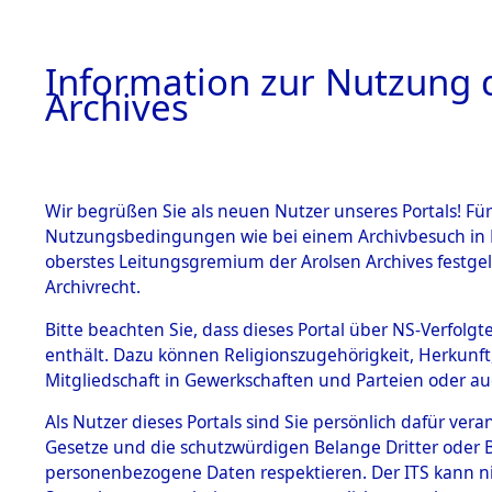
Information zur Nutzung d
Archives
HOME
BESTANDSBESCHREIBUNG
ARCHIVAL
Wir begrüßen Sie als neuen Nutzer unseres Portals! Für
Nutzungsbedingungen wie bei einem Archivbesuch in B
oberstes Leitungsgremium der Arolsen Archives festg
Archivrecht.
BESTÄNDE
Bitte beachten Sie, dass dieses Portal über NS-Verfolgte
Nordrhein
enthält. Dazu können Religionszugehörigkeit, Herkunf
Mitgliedschaft in Gewerkschaften und Parteien oder auc
1.
Gelsenkir
Inhaftierungsdoku
mente
Als Nutzer dieses Portals sind Sie persönlich dafür vera
(10110369
Gesetze und die schutzwürdigen Belange Dritter oder B
5. Verschiedenes
personenbezogene Daten respektieren. Der ITS kann nic
5.3