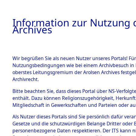
Information zur Nutzung d
Archives
HOME
BESTANDSBESCHREIBUNG
ARCHIVAL
Wir begrüßen Sie als neuen Nutzer unseres Portals! Für
Nutzungsbedingungen wie bei einem Archivbesuch in B
oberstes Leitungsgremium der Arolsen Archives festg
Archivrecht.
BESTÄNDE
Bitte beachten Sie, dass dieses Portal über NS-Verfolgte
Nordrhein
enthält. Dazu können Religionszugehörigkeit, Herkunf
Mitgliedschaft in Gewerkschaften und Parteien oder auc
1.
Gladbeck
Inhaftierungsdoku
mente
Als Nutzer dieses Portals sind Sie persönlich dafür vera
Gesetze und die schutzwürdigen Belange Dritter oder B
5. Verschiedenes
personenbezogene Daten respektieren. Der ITS kann nic
5.3