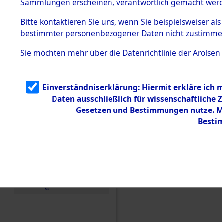
Sammlungen erscheinen, verantwortlich gemacht wer
Todesmärsche
5.3.1 Alliierte
Bitte
kontaktieren
Sie uns, wenn Sie beispielsweiser al
Erhebungen
bestimmter personenbezogener Daten nicht zustimme
zu
Todesmärsch
en
Sie möchten mehr über die Datenrichtlinie der Arolsen
5.3.2
Versuchte
Identifizierun
Einverständniserklärung: Hiermit erkläre ich
g
Daten ausschließlich für wissenschaftlich
5.3.3
Todesmärsch
Gesetzen und Bestimmungen nutze. Mi
e /
Besti
Identifikation
unbekannter
Toter
5.3.5
Grabermittlu
ng /
Friedhofsplän
Einen Kommentar schr
e