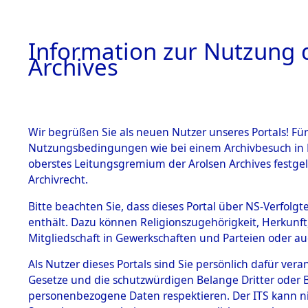
Information zur Nutzung d
Archives
HOME
BESTANDSBESCHREIBUNG
ARCHIVAL
Wir begrüßen Sie als neuen Nutzer unseres Portals! Für
Nutzungsbedingungen wie bei einem Archivbesuch in B
oberstes Leitungsgremium der Arolsen Archives festg
Archivrecht.
BESTÄNDE
Bitte beachten Sie, dass dieses Portal über NS-Verfolgte
Nordrhein
enthält. Dazu können Religionszugehörigkeit, Herkunf
Mitgliedschaft in Gewerkschaften und Parteien oder auc
1.
Grevenbro
Inhaftierungsdoku
mente
Als Nutzer dieses Portals sind Sie persönlich dafür vera
Gesetze und die schutzwürdigen Belange Dritter oder B
5. Verschiedenes
personenbezogene Daten respektieren. Der ITS kann nic
5.3