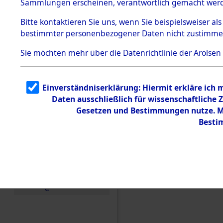
Sammlungen erscheinen, verantwortlich gemacht wer
Todesmärsche
5.3.1 Alliierte
Bitte
kontaktieren
Sie uns, wenn Sie beispielsweiser al
Erhebungen
bestimmter personenbezogener Daten nicht zustimme
zu
Todesmärsch
en
Sie möchten mehr über die Datenrichtlinie der Arolsen
5.3.2
Versuchte
Identifizierun
Einverständniserklärung: Hiermit erkläre ich
g
Daten ausschließlich für wissenschaftlich
5.3.3
Todesmärsch
Gesetzen und Bestimmungen nutze. Mi
e /
Besti
Identifikation
unbekannter
Toter
5.3.5
Einen Kommentar schr
Grabermittlu
ng /
Friedhofsplän
e