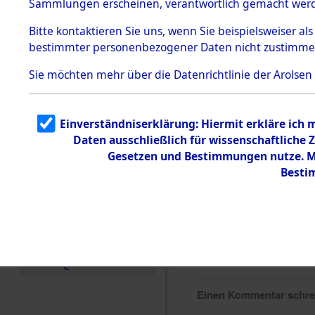
Sammlungen erscheinen, verantwortlich gemacht wer
Todesmärsche
5.3.1 Alliierte
Bitte
kontaktieren
Sie uns, wenn Sie beispielsweiser al
Erhebungen
bestimmter personenbezogener Daten nicht zustimme
zu
Todesmärsch
en
Sie möchten mehr über die Datenrichtlinie der Arolsen
5.3.2
Versuchte
Identifizierun
Einverständniserklärung: Hiermit erkläre ich
g
Daten ausschließlich für wissenschaftlich
5.3.3
Todesmärsch
Gesetzen und Bestimmungen nutze. Mi
e /
Besti
Identifikation
unbekannter
Toter
5.3.5
Grabermittlu
ng /
Friedhofsplän
e
Einen Kommentar schr