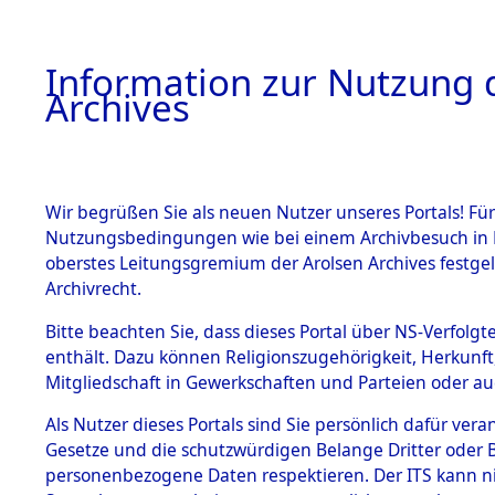
Information zur Nutzung d
Archives
HOME
BESTANDSBESCHREIBUNG
ARCHIVAL
Wir begrüßen Sie als neuen Nutzer unseres Portals! Für
Nutzungsbedingungen wie bei einem Archivbesuch in B
oberstes Leitungsgremium der Arolsen Archives festg
Archivrecht.
BESTÄNDE
Bitte beachten Sie, dass dieses Portal über NS-Verfolgte
Nordrhein
enthält. Dazu können Religionszugehörigkeit, Herkunf
Mitgliedschaft in Gewerkschaften und Parteien oder auc
1.
Grevenbro
Inhaftierungsdoku
mente
Als Nutzer dieses Portals sind Sie persönlich dafür vera
Gesetze und die schutzwürdigen Belange Dritter oder B
5. Verschiedenes
personenbezogene Daten respektieren. Der ITS kann nic
5.3