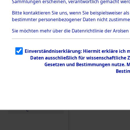
Sammlungen erscheinen, verantwortlich gemacht wer
Todesmärsche
5.3.1 Alliierte
Bitte
kontaktieren
Sie uns, wenn Sie beispielsweiser al
Erhebungen
bestimmter personenbezogener Daten nicht zustimme
zu
Todesmärsch
en
Sie möchten mehr über die Datenrichtlinie der Arolsen
5.3.2
Versuchte
Identifizierun
Einverständniserklärung: Hiermit erkläre ich
g
Daten ausschließlich für wissenschaftlich
5.3.3
Todesmärsch
Gesetzen und Bestimmungen nutze. Mi
e /
Besti
Identifikation
unbekannter
Toter
5.3.5
Einen Kommentar schr
Grabermittlu
ng /
Friedhofsplän
e