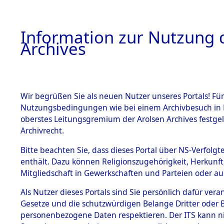
Information zur Nutzung d
Archives
HOME
BESTANDSBESCHREIBUNG
ARCHIVAL
Wir begrüßen Sie als neuen Nutzer unseres Portals! Für
Nutzungsbedingungen wie bei einem Archivbesuch in B
oberstes Leitungsgremium der Arolsen Archives festg
Archivrecht.
BESTÄNDE
Bitte beachten Sie, dass dieses Portal über NS-Verfolgte
Nordrhein
enthält. Dazu können Religionszugehörigkeit, Herkunf
Mitgliedschaft in Gewerkschaften und Parteien oder auc
1.
Grevenbro
Inhaftierungsdoku
mente
Als Nutzer dieses Portals sind Sie persönlich dafür vera
Gesetze und die schutzwürdigen Belange Dritter oder B
5. Verschiedenes
personenbezogene Daten respektieren. Der ITS kann nic
5.3