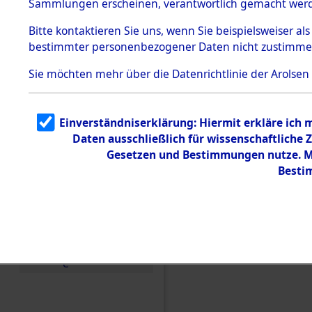
Sammlungen erscheinen, verantwortlich gemacht wer
Todesmärsche
5.3.1 Alliierte
Bitte
kontaktieren
Sie uns, wenn Sie beispielsweiser al
Erhebungen
bestimmter personenbezogener Daten nicht zustimme
zu
Todesmärsch
en
Sie möchten mehr über die Datenrichtlinie der Arolsen
5.3.2
Versuchte
Identifizierun
Einverständniserklärung: Hiermit erkläre ich
g
Daten ausschließlich für wissenschaftlich
5.3.3
Todesmärsch
Gesetzen und Bestimmungen nutze. Mi
e /
Besti
Identifikation
unbekannter
Toter
5.3.5
Einen Kommentar schr
Grabermittlu
ng /
Friedhofsplän
e