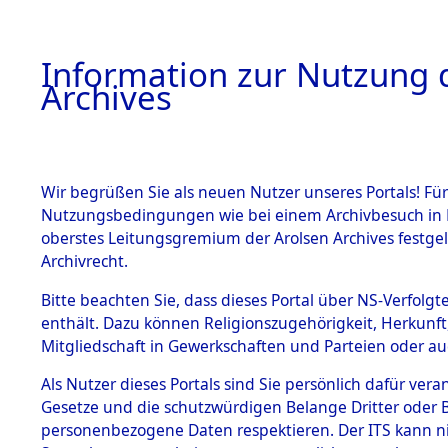
Information zur Nutzung d
Archives
HOME
BESTANDSBESCHREIBUNG
ARCHIVAL
Wir begrüßen Sie als neuen Nutzer unseres Portals! Für
Nutzungsbedingungen wie bei einem Archivbesuch in B
oberstes Leitungsgremium der Arolsen Archives festg
Archivrecht.
BESTÄNDE
Bitte beachten Sie, dass dieses Portal über NS-Verfolgte
Nordrhein
enthält. Dazu können Religionszugehörigkeit, Herkunf
Mitgliedschaft in Gewerkschaften und Parteien oder auc
1.
Herne
→
0
Inhaftierungsdoku
mente
Als Nutzer dieses Portals sind Sie persönlich dafür vera
Gesetze und die schutzwürdigen Belange Dritter oder B
5. Verschiedenes
personenbezogene Daten respektieren. Der ITS kann nic
5.3