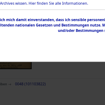
 Archives wissen.
Hier
finden Sie alle Informationen.
Inhalt
Zur Übersicht
 ich mich damit einverstanden, dass ich sensible persone
tenden nationalen Gesetzen und Bestimmungen nutze. Mir
und/oder Bestimmungen st
eiben →
0048 (101103822)