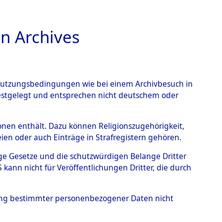
n Archives
TIONS ONLINE
n Nutzungsbedingungen wie bei einem Archivbesuch in
festgelegt und entsprechen nicht deutschem oder
→
0048 (101103822)
rsonen enthält. Dazu können Religionszugehörigkeit,
en oder auch Einträge in Strafregistern gehören.
tige Gesetze und die schutzwürdigen Belange Dritter
ann nicht für Veröffentlichungen Dritter, die durch
hung bestimmter personenbezogener Daten nicht
Westfalen