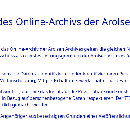
a
A
es Online-Archivs der Arolse
DIGITAL COLLEC
r das Online-Archiv der Arolsen Archives gelten die gleiche
ESCHREIBUNG
ARCHIVALE
ÜBERSICHT
BILD
sschuss als oberstes Leitungsgremium der Arolsen Archives 
-Westfalen
→
Kreis Höxter
e sensible Daten zu identifizierten oder identifizierbaren Pe
Weltanschauung, Mitgliedschaft in Gewerkschaften und Partei
antwortlich, dass Sie das Recht auf die Privatsphäre und sons
0048 (101103822)
 in Bezug auf personenbezogene Daten respektieren. Der ITS k
rtlich gemacht werden.
ls Angehöriger aus berechtigten Gründen einer Veröffentlic
Übergeordnetes
Nordrhein-
Dokument