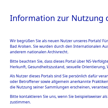
Information zur Nutzung d
Wir begrüßen Sie als neuen Nutzer unseres Portals! Fü
HOME
BESTANDSB
Bad Arolsen. Sie wurden durch den Internationalen Au
anderem nationalen Archivrecht.
BESTÄNDE
Nordrhein
Bitte beachten Sie, dass dieses Portal über NS-Verfolgt
Herkunft, Gesundheitszustand, sexuelle Orientierung, 
1.
Inhaftierungsdoku
Als Nutzer dieses Portals sind Sie persönlich dafür ver
mente
oder Betroffener sowie allgemein anerkannte Praktiken
5. Verschiedenes
die Nutzung seiner Sammlungen erscheinen, verantwo
5.3
Bitte
kontaktieren
Sie uns, wenn Sie beispielsweiser a
Todesmärsche
zustimmen.
5.3.1 Alliierte
Erhebungen