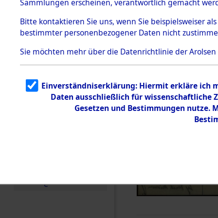
Sammlungen erscheinen, verantwortlich gemacht wer
Todesmärsche
5.3.1 Alliierte
Bitte
kontaktieren
Sie uns, wenn Sie beispielsweiser al
Erhebungen
bestimmter personenbezogener Daten nicht zustimme
zu
Todesmärsch
en
Sie möchten mehr über die Datenrichtlinie der Arolsen
5.3.2
Versuchte
Identifizierun
Einverständniserklärung: Hiermit erkläre ich
g
Daten ausschließlich für wissenschaftlich
5.3.3
Todesmärsch
Gesetzen und Bestimmungen nutze. Mi
e /
Besti
Identifikation
unbekannter
Toter
5.3.5
Grabermittlu
ng /
Friedhofsplän
e