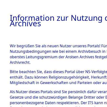
Information zur Nutzung d
Archives
HOME
BESTANDSBESCHREIBUNG
ARCHIVAL
Wir begrüßen Sie als neuen Nutzer unseres Portals! Für
Nutzungsbedingungen wie bei einem Archivbesuch in B
oberstes Leitungsgremium der Arolsen Archives festg
Archivrecht.
BESTÄNDE
Bitte beachten Sie, dass dieses Portal über NS-Verfolgte
Nordrhein
enthält. Dazu können Religionszugehörigkeit, Herkunf
Mitgliedschaft in Gewerkschaften und Parteien oder auc
1.
Höxter
→
Inhaftierungsdoku
mente
Als Nutzer dieses Portals sind Sie persönlich dafür vera
Gesetze und die schutzwürdigen Belange Dritter oder B
5. Verschiedenes
personenbezogene Daten respektieren. Der ITS kann nic
5.3