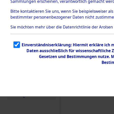
Sammlungen erscheinen, verantwortlich gemacht wer
Todesmärsche
5.3.1 Alliierte
Bitte
kontaktieren
Sie uns, wenn Sie beispielsweiser al
Erhebungen
bestimmter personenbezogener Daten nicht zustimme
zu
Todesmärsch
en
Sie möchten mehr über die Datenrichtlinie der Arolsen
5.3.2
Versuchte
Identifizierun
Einverständniserklärung: Hiermit erkläre ich
g
Daten ausschließlich für wissenschaftlich
5.3.3
Todesmärsch
Gesetzen und Bestimmungen nutze. Mi
e /
Besti
Identifikation
unbekannter
Toter
5.3.5
Einen Kommentar schr
Grabermittlu
ng /
Friedhofsplän
e