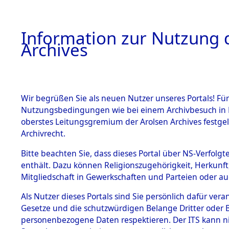
Information zur Nutzung d
Archives
HOME
BESTANDSBESCHREIBUNG
ARCHIVAL
Wir begrüßen Sie als neuen Nutzer unseres Portals! Für
Nutzungsbedingungen wie bei einem Archivbesuch in B
oberstes Leitungsgremium der Arolsen Archives festg
Archivrecht.
BESTÄNDE
Bitte beachten Sie, dass dieses Portal über NS-Verfolgte
Nordrhein
enthält. Dazu können Religionszugehörigkeit, Herkunf
Mitgliedschaft in Gewerkschaften und Parteien oder auc
1.
Höxter
→
Inhaftierungsdoku
mente
Als Nutzer dieses Portals sind Sie persönlich dafür vera
Gesetze und die schutzwürdigen Belange Dritter oder B
5. Verschiedenes
personenbezogene Daten respektieren. Der ITS kann nic
5.3