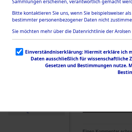
Sammlungen erscheinen, verantwortlich gemacht wer
Todesmärsche
5.3.1 Alliierte
Bitte
kontaktieren
Sie uns, wenn Sie beispielsweiser al
Erhebungen
bestimmter personenbezogener Daten nicht zustimme
zu
Todesmärsch
en
Sie möchten mehr über die Datenrichtlinie der Arolsen
5.3.2
Versuchte
Identifizierun
Einverständniserklärung: Hiermit erkläre ich
g
Daten ausschließlich für wissenschaftlich
5.3.3
Todesmärsch
Gesetzen und Bestimmungen nutze. Mi
e /
Besti
Identifikation
unbekannter
Toter
5.3.5
Grabermittlu
ng /
Friedhofsplän
e
Einen Kommentar schr