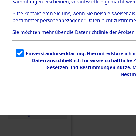
Sammlungen erscheinen, verantwortlich gemacht wer
Todesmärsche
5.3.1 Alliierte
Bitte
kontaktieren
Sie uns, wenn Sie beispielsweiser al
Erhebungen
bestimmter personenbezogener Daten nicht zustimme
zu
Todesmärsch
en
Sie möchten mehr über die Datenrichtlinie der Arolsen
5.3.2
Versuchte
Identifizierun
Einverständniserklärung: Hiermit erkläre ich
g
Daten ausschließlich für wissenschaftlich
5.3.3
Todesmärsch
Gesetzen und Bestimmungen nutze. Mi
e /
Besti
Identifikation
unbekannter
Toter
5.3.5
Einen Kommentar schr
Grabermittlu
ng /
Friedhofsplän
e