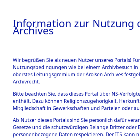
Information zur Nutzung d
Archives
HOME
BESTANDSBESCHREIBUNG
ARCHIVAL
Wir begrüßen Sie als neuen Nutzer unseres Portals! Für
Nutzungsbedingungen wie bei einem Archivbesuch in B
oberstes Leitungsgremium der Arolsen Archives festg
Archivrecht.
BESTÄNDE
Bitte beachten Sie, dass dieses Portal über NS-Verfolgte
Nordrhein
enthält. Dazu können Religionszugehörigkeit, Herkunf
Mitgliedschaft in Gewerkschaften und Parteien oder auc
1.
Iserlohn
Inhaftierungsdoku
mente
Als Nutzer dieses Portals sind Sie persönlich dafür vera
Gesetze und die schutzwürdigen Belange Dritter oder B
5. Verschiedenes
personenbezogene Daten respektieren. Der ITS kann nic
5.3