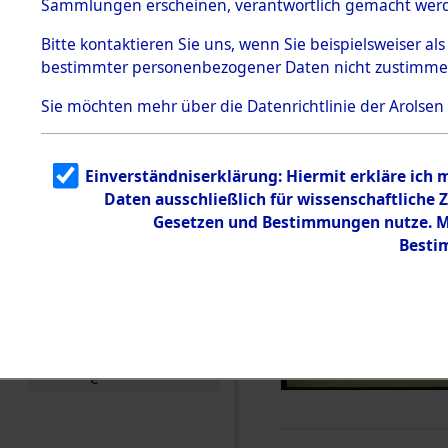
Sammlungen erscheinen, verantwortlich gemacht wer
Todesmärsche
5.3.1 Alliierte
Bitte
kontaktieren
Sie uns, wenn Sie beispielsweiser al
Erhebungen
bestimmter personenbezogener Daten nicht zustimme
zu
Todesmärsch
en
Sie möchten mehr über die Datenrichtlinie der Arolsen
5.3.2
Versuchte
Identifizierun
Einverständniserklärung: Hiermit erkläre ich
g
Daten ausschließlich für wissenschaftlich
5.3.3
Todesmärsch
Gesetzen und Bestimmungen nutze. Mi
e /
Besti
Identifikation
unbekannter
Toter
5.3.5
Grabermittlu
ng /
Friedhofsplän
e