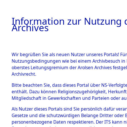
Information zur Nutzung d
Archives
HOME
BESTANDSBESCHREIBUNG
ARCHIVAL
Wir begrüßen Sie als neuen Nutzer unseres Portals! Für
Nutzungsbedingungen wie bei einem Archivbesuch in B
oberstes Leitungsgremium der Arolsen Archives festg
Archivrecht.
BESTÄNDE
Bitte beachten Sie, dass dieses Portal über NS-Verfolgte
Nordrhein
enthält. Dazu können Religionszugehörigkeit, Herkunf
Mitgliedschaft in Gewerkschaften und Parteien oder auc
1.
→
0164 (1
Inhaftierungsdoku
mente
Als Nutzer dieses Portals sind Sie persönlich dafür vera
Gesetze und die schutzwürdigen Belange Dritter oder B
5. Verschiedenes
personenbezogene Daten respektieren. Der ITS kann nic
5.3