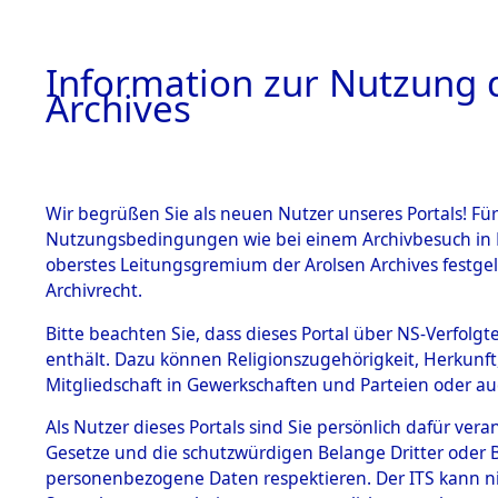
Information zur Nutzung d
Archives
HOME
BESTANDSBESCHREIBUNG
ARCHIVAL
Wir begrüßen Sie als neuen Nutzer unseres Portals! Für
Nutzungsbedingungen wie bei einem Archivbesuch in B
oberstes Leitungsgremium der Arolsen Archives festg
Archivrecht.
BESTÄNDE
Bitte beachten Sie, dass dieses Portal über NS-Verfolgte
Baden-Wü
enthält. Dazu können Religionszugehörigkeit, Herkunf
Mitgliedschaft in Gewerkschaften und Parteien oder auc
1.
Karlsruhe
Inhaftierungsdoku
mente
Als Nutzer dieses Portals sind Sie persönlich dafür vera
Gesetze und die schutzwürdigen Belange Dritter oder B
5. Verschiedenes
personenbezogene Daten respektieren. Der ITS kann nic
5.3