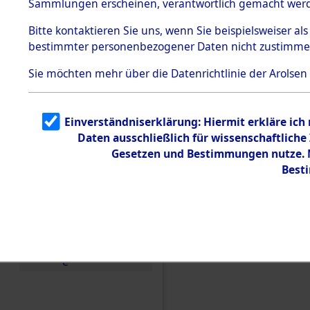
Sammlungen erscheinen, verantwortlich gemacht wer
Todesmärsche
5.3.1 Alliierte
Bitte
kontaktieren
Sie uns, wenn Sie beispielsweiser al
Erhebungen
bestimmter personenbezogener Daten nicht zustimme
zu
Todesmärsch
en
Sie möchten mehr über die Datenrichtlinie der Arolsen
5.3.2
Versuchte
Identifizierun
Einverständniserklärung: Hiermit erkläre ich
g
Daten ausschließlich für wissenschaftlic
5.3.3
Todesmärsch
Gesetzen und Bestimmungen nutze. M
e /
Best
Identifikation
unbekannter
Toter
5.3.5
Einen Kommentar schr
Grabermittlu
ng /
Friedhofsplän
e