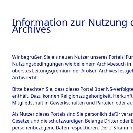
Information zur Nutzung d
Archives
HOME
BESTANDSBESCHREIBUNG
ARCHIVAL
Wir begrüßen Sie als neuen Nutzer unseres Portals! Für
Nutzungsbedingungen wie bei einem Archivbesuch in B
oberstes Leitungsgremium der Arolsen Archives festg
Archivrecht.
BESTÄNDE
Bitte beachten Sie, dass dieses Portal über NS-Verfolgte
Baden-Wü
enthält. Dazu können Religionszugehörigkeit, Herkunf
Mitgliedschaft in Gewerkschaften und Parteien oder auc
1.
Karlsruhe
Inhaftierungsdoku
mente
Als Nutzer dieses Portals sind Sie persönlich dafür vera
Gesetze und die schutzwürdigen Belange Dritter oder B
5. Verschiedenes
personenbezogene Daten respektieren. Der ITS kann nic
5.3