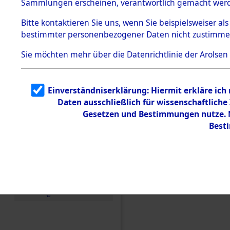
Sammlungen erscheinen, verantwortlich gemacht wer
Todesmärsche
5.3.1 Alliierte
Bitte
kontaktieren
Sie uns, wenn Sie beispielsweiser al
Erhebungen
bestimmter personenbezogener Daten nicht zustimme
zu
Todesmärsch
en
Sie möchten mehr über die Datenrichtlinie der Arolsen
5.3.2
Versuchte
Identifizierun
Einverständniserklärung: Hiermit erkläre ich
g
Daten ausschließlich für wissenschaftlic
5.3.3
Todesmärsch
Gesetzen und Bestimmungen nutze. M
e /
Best
Identifikation
unbekannter
Toter
5.3.5
Einen Kommentar schr
Grabermittlu
ng /
Friedhofsplän
e