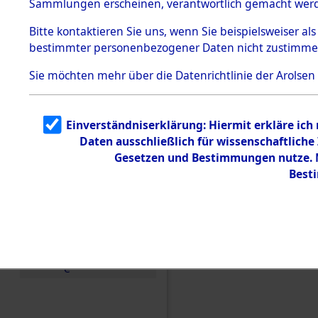
Sammlungen erscheinen, verantwortlich gemacht wer
Todesmärsche
5.3.1 Alliierte
Bitte
kontaktieren
Sie uns, wenn Sie beispielsweiser al
Erhebungen
bestimmter personenbezogener Daten nicht zustimme
zu
Todesmärsch
en
Sie möchten mehr über die Datenrichtlinie der Arolsen
5.3.2
Versuchte
Identifizierun
Einverständniserklärung: Hiermit erkläre ich
g
Daten ausschließlich für wissenschaftlic
5.3.3
Todesmärsch
Gesetzen und Bestimmungen nutze. M
e /
Best
Identifikation
unbekannter
Toter
5.3.5
Einen Kommentar schr
Grabermittlu
ng /
Friedhofsplän
e