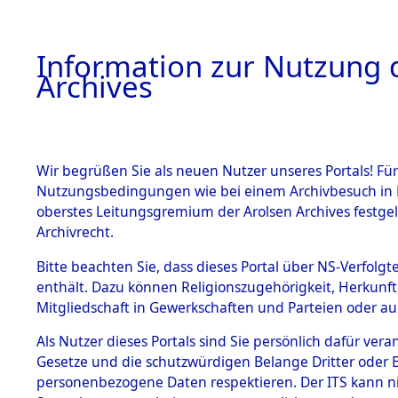
Information zur Nutzung d
Archives
HOME
BESTANDSBESCHREIBUNG
ARCHIVAL
Wir begrüßen Sie als neuen Nutzer unseres Portals! Für
Nutzungsbedingungen wie bei einem Archivbesuch in B
oberstes Leitungsgremium der Arolsen Archives festg
Archivrecht.
BESTÄNDE
Bitte beachten Sie, dass dieses Portal über NS-Verfolgte
Baden-Wü
enthält. Dazu können Religionszugehörigkeit, Herkunf
Mitgliedschaft in Gewerkschaften und Parteien oder auc
1.
Ludwigsbu
Inhaftierungsdoku
mente
Als Nutzer dieses Portals sind Sie persönlich dafür vera
Gesetze und die schutzwürdigen Belange Dritter oder B
5. Verschiedenes
personenbezogene Daten respektieren. Der ITS kann nic
5.3