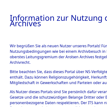
Information zur Nutzung d
Archives
HOME
BESTANDSBESCHREIBUNG
ARCHIVAL
Wir begrüßen Sie als neuen Nutzer unseres Portals! Für
Nutzungsbedingungen wie bei einem Archivbesuch in B
oberstes Leitungsgremium der Arolsen Archives festg
Archivrecht.
BESTÄNDE
Bitte beachten Sie, dass dieses Portal über NS-Verfolgte
Baden-Wü
enthält. Dazu können Religionszugehörigkeit, Herkunf
Mitgliedschaft in Gewerkschaften und Parteien oder auc
1.
Mannheim
Inhaftierungsdoku
mente
Als Nutzer dieses Portals sind Sie persönlich dafür vera
Gesetze und die schutzwürdigen Belange Dritter oder B
5. Verschiedenes
personenbezogene Daten respektieren. Der ITS kann nic
5.3