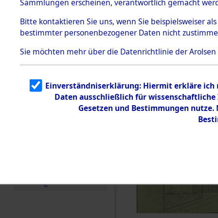
Sammlungen erscheinen, verantwortlich gemacht wer
Todesmärsche
5.3.1 Alliierte
Bitte
kontaktieren
Sie uns, wenn Sie beispielsweiser al
Erhebungen
bestimmter personenbezogener Daten nicht zustimme
zu
Todesmärsch
en
Sie möchten mehr über die Datenrichtlinie der Arolsen
5.3.2
Versuchte
Identifizierun
Einverständniserklärung: Hiermit erkläre ich
g
Daten ausschließlich für wissenschaftlic
5.3.3
Todesmärsch
Gesetzen und Bestimmungen nutze. M
e /
Best
Identifikation
unbekannter
Toter
5.3.5
Grabermittlu
ng /
Friedhofsplän
e