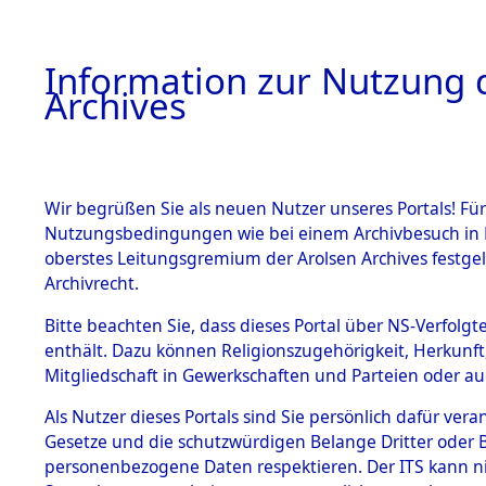
Information zur Nutzung d
Archives
HOME
BESTANDSBESCHREIBUNG
ARCHIVAL
Wir begrüßen Sie als neuen Nutzer unseres Portals! Für
Nutzungsbedingungen wie bei einem Archivbesuch in B
oberstes Leitungsgremium der Arolsen Archives festg
Archivrecht.
BESTÄNDE
Bitte beachten Sie, dass dieses Portal über NS-Verfolgte
Baden-Wü
enthält. Dazu können Religionszugehörigkeit, Herkunf
Mitgliedschaft in Gewerkschaften und Parteien oder auc
1.
Rottweil
Inhaftierungsdoku
mente
Als Nutzer dieses Portals sind Sie persönlich dafür vera
Gesetze und die schutzwürdigen Belange Dritter oder B
5. Verschiedenes
personenbezogene Daten respektieren. Der ITS kann nic
5.3