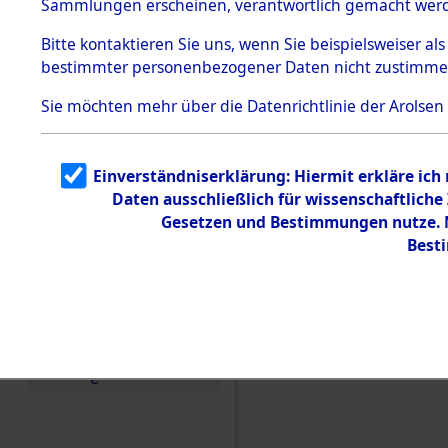
Sammlungen erscheinen, verantwortlich gemacht wer
Todesmärsche
5.3.1 Alliierte
Bitte
kontaktieren
Sie uns, wenn Sie beispielsweiser al
Erhebungen
bestimmter personenbezogener Daten nicht zustimme
zu
Todesmärsch
en
Sie möchten mehr über die Datenrichtlinie der Arolsen
5.3.2
Versuchte
Identifizierun
Einverständniserklärung: Hiermit erkläre ich
g
Daten ausschließlich für wissenschaftlic
5.3.3
Todesmärsch
Gesetzen und Bestimmungen nutze. M
e /
Best
Identifikation
unbekannter
Toter
5.3.5
Einen Kommentar schr
Grabermittlu
ng /
Friedhofsplän
e