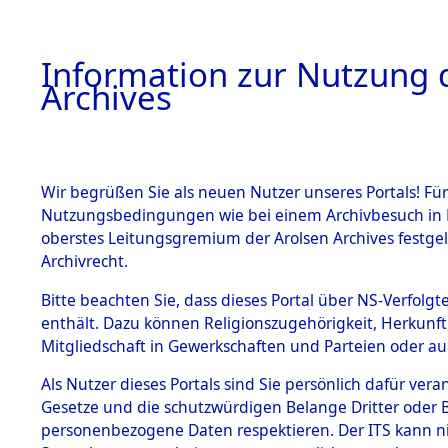
Information zur Nutzung d
Archives
HOME
BESTANDSBESCHREIBUNG
ARCHIVAL
Wir begrüßen Sie als neuen Nutzer unseres Portals! Für
Nutzungsbedingungen wie bei einem Archivbesuch in B
oberstes Leitungsgremium der Arolsen Archives festg
Archivrecht.
BESTÄNDE
Bitte beachten Sie, dass dieses Portal über NS-Verfolgte
Baden-Wü
enthält. Dazu können Religionszugehörigkeit, Herkunf
Mitgliedschaft in Gewerkschaften und Parteien oder auc
1.
Schwäbis
Inhaftierungsdoku
mente
Als Nutzer dieses Portals sind Sie persönlich dafür vera
(10109976
Gesetze und die schutzwürdigen Belange Dritter oder B
5. Verschiedenes
personenbezogene Daten respektieren. Der ITS kann nic
5.3