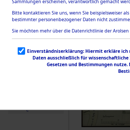
Sammlungen erscheinen, verantwortlich gemacht wer
Todesmärsche
5.3.1 Alliierte
Bitte
kontaktieren
Sie uns, wenn Sie beispielsweiser al
Erhebungen
bestimmter personenbezogener Daten nicht zustimme
zu
Todesmärsch
en
Sie möchten mehr über die Datenrichtlinie der Arolsen
5.3.2
Versuchte
Identifizierun
Einverständniserklärung: Hiermit erkläre ich
g
Daten ausschließlich für wissenschaftlic
5.3.3
Todesmärsch
Gesetzen und Bestimmungen nutze. M
e /
Best
Identifikation
unbekannter
Toter
5.3.5
Grabermittlu
ng /
Friedhofsplän
e