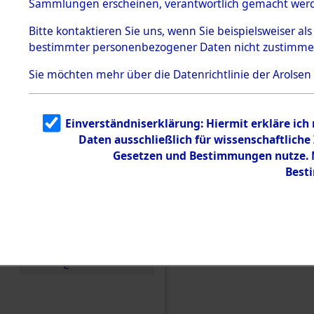
Sammlungen erscheinen, verantwortlich gemacht wer
Todesmärsche
5.3.1 Alliierte
Bitte
kontaktieren
Sie uns, wenn Sie beispielsweiser al
Erhebungen
bestimmter personenbezogener Daten nicht zustimme
zu
Todesmärsch
en
Sie möchten mehr über die Datenrichtlinie der Arolsen
5.3.2
Versuchte
Identifizierun
Einverständniserklärung: Hiermit erkläre ich
g
Daten ausschließlich für wissenschaftlic
5.3.3
Todesmärsch
Gesetzen und Bestimmungen nutze. M
e /
Best
Identifikation
unbekannter
Toter
5.3.5
Grabermittlu
ng /
Friedhofsplän
Einen Kommentar schr
e