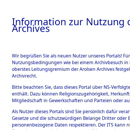
Information zur Nutzung d
Archives
HOME
BESTANDSBESCHREIBUNG
ARCHIVAL
Wir begrüßen Sie als neuen Nutzer unseres Portals! Für
Nutzungsbedingungen wie bei einem Archivbesuch in B
oberstes Leitungsgremium der Arolsen Archives festg
Archivrecht.
BESTÄNDE
Bitte beachten Sie, dass dieses Portal über NS-Verfolgte
Baden-Wü
enthält. Dazu können Religionszugehörigkeit, Herkunf
Mitgliedschaft in Gewerkschaften und Parteien oder auc
1.
Schwäbis
Inhaftierungsdoku
mente
Als Nutzer dieses Portals sind Sie persönlich dafür vera
(10109976
Gesetze und die schutzwürdigen Belange Dritter oder B
5. Verschiedenes
personenbezogene Daten respektieren. Der ITS kann nic
5.3