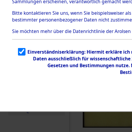
Sammlungen erscheinen, verantwortlich gemacht wer
Todesmärsche
5.3.1 Alliierte
Bitte
kontaktieren
Sie uns, wenn Sie beispielsweiser al
Erhebungen
bestimmter personenbezogener Daten nicht zustimme
zu
Todesmärsch
en
Sie möchten mehr über die Datenrichtlinie der Arolsen
5.3.2
Versuchte
Identifizierun
Einverständniserklärung: Hiermit erkläre ich
g
Daten ausschließlich für wissenschaftlic
5.3.3
Todesmärsch
Gesetzen und Bestimmungen nutze. M
e /
Best
Identifikation
unbekannter
Toter
5.3.5
Grabermittlu
ng /
Friedhofsplän
e