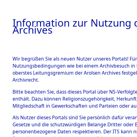
Information zur Nutzung d
Archives
HOME
BESTANDSBESCHREIBUNG
ARCHIVAL
Wir begrüßen Sie als neuen Nutzer unseres Portals! Für
Nutzungsbedingungen wie bei einem Archivbesuch in B
oberstes Leitungsgremium der Arolsen Archives festg
Archivrecht.
BESTÄNDE
Bitte beachten Sie, dass dieses Portal über NS-Verfolgte
Baden-Wü
enthält. Dazu können Religionszugehörigkeit, Herkunf
Mitgliedschaft in Gewerkschaften und Parteien oder auc
1.
Schwäbisch
Inhaftierungsdoku
mente
Als Nutzer dieses Portals sind Sie persönlich dafür vera
(10110607
Gesetze und die schutzwürdigen Belange Dritter oder B
5. Verschiedenes
personenbezogene Daten respektieren. Der ITS kann nic
5.3