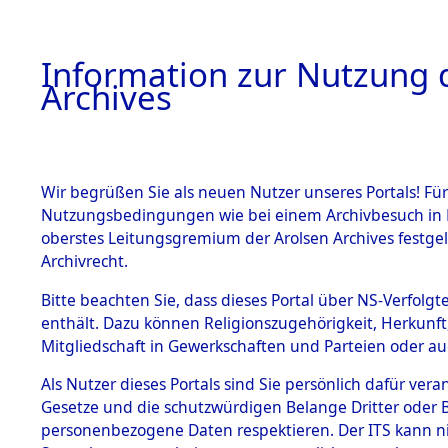
Information zur Nutzung d
Archives
HOME
BESTANDSBESCHREIBUNG
ARCHIVAL
Wir begrüßen Sie als neuen Nutzer unseres Portals! Für
Nutzungsbedingungen wie bei einem Archivbesuch in B
oberstes Leitungsgremium der Arolsen Archives festg
Archivrecht.
BESTÄNDE
Bitte beachten Sie, dass dieses Portal über NS-Verfolgte
Baden-Wü
enthält. Dazu können Religionszugehörigkeit, Herkunf
Mitgliedschaft in Gewerkschaften und Parteien oder auc
1.
Schwäbisch
Inhaftierungsdoku
mente
Als Nutzer dieses Portals sind Sie persönlich dafür vera
(10110608
Gesetze und die schutzwürdigen Belange Dritter oder B
5. Verschiedenes
personenbezogene Daten respektieren. Der ITS kann nic
5.3