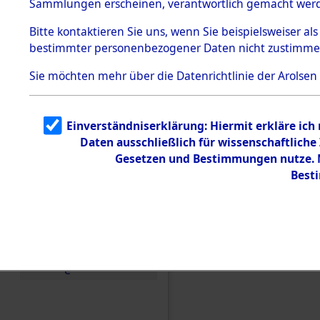
Sammlungen erscheinen, verantwortlich gemacht wer
Todesmärsche
5.3.1 Alliierte
Bitte
kontaktieren
Sie uns, wenn Sie beispielsweiser al
Erhebungen
bestimmter personenbezogener Daten nicht zustimme
zu
Todesmärsch
en
Sie möchten mehr über die Datenrichtlinie der Arolsen
5.3.2
Versuchte
Identifizierun
Einverständniserklärung: Hiermit erkläre ich
g
Daten ausschließlich für wissenschaftlic
5.3.3
Todesmärsch
Gesetzen und Bestimmungen nutze. M
e /
Best
Identifikation
unbekannter
Toter
5.3.5
Grabermittlu
ng /
Friedhofsplän
Einen Kommentar schr
e