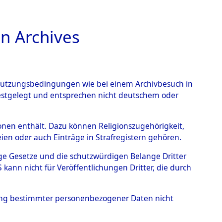
n Archives
TIONS ONLINE
n Nutzungsbedingungen wie bei einem Archivbesuch in
festgelegt und entsprechen nicht deutschem oder
→
0126 (101099798)
rsonen enthält. Dazu können Religionszugehörigkeit,
en oder auch Einträge in Strafregistern gehören.
tige Gesetze und die schutzwürdigen Belange Dritter
ann nicht für Veröffentlichungen Dritter, die durch
hung bestimmter personenbezogener Daten nicht
ttemberg