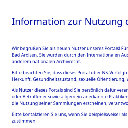
Information zur Nutzung d
Wir begrüßen Sie als neuen Nutzer unseres Portals! Fü
HOME
BESTANDSB
Bad Arolsen. Sie wurden durch den Internationalen Au
anderem nationalen Archivrecht.
BESTÄNDE
Baden-Wü
Bitte beachten Sie, dass dieses Portal über NS-Verfolgt
Herkunft, Gesundheitszustand, sexuelle Orientierung, 
1.
Inhaftierungsdoku
Als Nutzer dieses Portals sind Sie persönlich dafür ver
mente
oder Betroffener sowie allgemein anerkannte Praktiken
5. Verschiedenes
die Nutzung seiner Sammlungen erscheinen, verantwo
5.3
Bitte
kontaktieren
Sie uns, wenn Sie beispielsweiser a
Todesmärsche
zustimmen.
5.3.1 Alliierte
Erhebungen