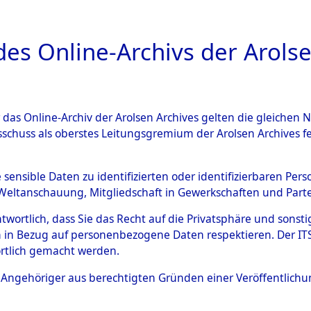
a
A
es Online-Archivs der Arolse
DIGITAL COLLEC
r das Online-Archiv der Arolsen Archives gelten die gleiche
ESCHREIBUNG
ARCHIVALE
ÜBERSICHT
BILD
sschuss als oberstes Leitungsgremium der Arolsen Archives 
rttemberg
→
Kreis Sinsheim
e sensible Daten zu identifizierten oder identifizierbaren Pe
Weltanschauung, Mitgliedschaft in Gewerkschaften und Partei
antwortlich, dass Sie das Recht auf die Privatsphäre und sons
0126 (101099798)
 in Bezug auf personenbezogene Daten respektieren. Der ITS k
rtlich gemacht werden.
ls Angehöriger aus berechtigten Gründen einer Veröffentlic
Übergeordnetes
Baden-Wür
Dokument