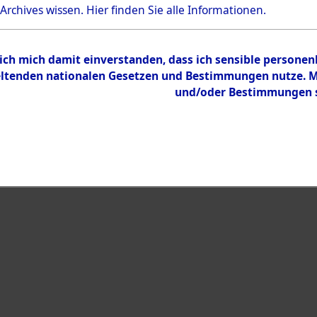
 Archives wissen.
Hier
finden Sie alle Informationen.
Inhalt
Zur Übersicht
 ich mich damit einverstanden, dass ich sensible persone
tenden nationalen Gesetzen und Bestimmungen nutze. Mir
und/oder Bestimmungen st
eiben →
0126 (101099798)