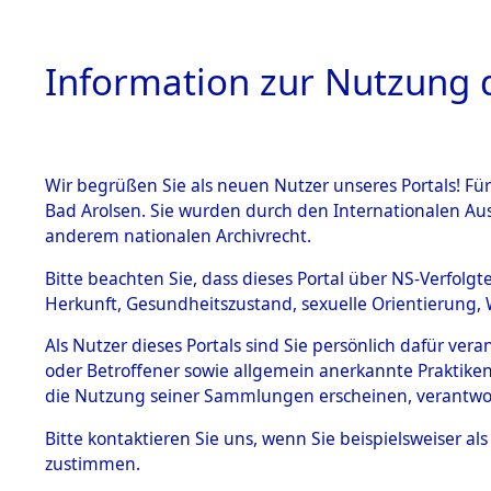
Information zur Nutzung d
Wir begrüßen Sie als neuen Nutzer unseres Portals! Fü
HOME
BESTANDSB
Bad Arolsen. Sie wurden durch den Internationalen Au
anderem nationalen Archivrecht.
BESTÄNDE
Baden-Wü
Bitte beachten Sie, dass dieses Portal über NS-Verfolgt
Herkunft, Gesundheitszustand, sexuelle Orientierung, 
1.
Inhaftierungsdoku
Als Nutzer dieses Portals sind Sie persönlich dafür ver
mente
oder Betroffener sowie allgemein anerkannte Praktiken
5. Verschiedenes
die Nutzung seiner Sammlungen erscheinen, verantwo
5.3
Bitte
kontaktieren
Sie uns, wenn Sie beispielsweiser a
Todesmärsche
zustimmen.
5.3.1 Alliierte
Erhebungen