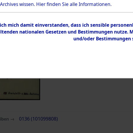
 Archives wissen.
Hier
finden Sie alle Informationen.
Inhalt
Zur Übersicht
 ich mich damit einverstanden, dass ich sensible persone
tenden nationalen Gesetzen und Bestimmungen nutze. Mir
und/oder Bestimmungen st
eiben →
0136 (101099808)