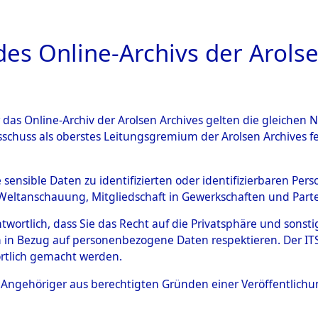
a
A
es Online-Archivs der Arolse
DIGITAL COLLEC
r das Online-Archiv der Arolsen Archives gelten die gleiche
ESCHREIBUNG
ARCHIVALE
ÜBERSICHT
BILD
sschuss als oberstes Leitungsgremium der Arolsen Archives 
rttemberg
→
Kreis Sinsheim
e sensible Daten zu identifizierten oder identifizierbaren Pe
Weltanschauung, Mitgliedschaft in Gewerkschaften und Partei
antwortlich, dass Sie das Recht auf die Privatsphäre und sons
0136 (101099808)
 in Bezug auf personenbezogene Daten respektieren. Der ITS k
rtlich gemacht werden.
ls Angehöriger aus berechtigten Gründen einer Veröffentlic
Übergeordnetes
Baden-Wür
Dokument