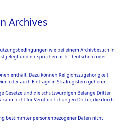
n Archives
TIONS ONLINE
n Nutzungsbedingungen wie bei einem Archivbesuch in
festgelegt und entsprechen nicht deutschem oder
→
0136 (101099808)
rsonen enthält. Dazu können Religionszugehörigkeit,
en oder auch Einträge in Strafregistern gehören.
tige Gesetze und die schutzwürdigen Belange Dritter
ann nicht für Veröffentlichungen Dritter, die durch
hung bestimmter personenbezogener Daten nicht
ttemberg