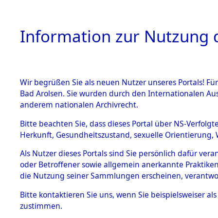
Information zur Nutzung d
Wir begrüßen Sie als neuen Nutzer unseres Portals! Fü
HOME
BESTANDSB
Bad Arolsen. Sie wurden durch den Internationalen Au
anderem nationalen Archivrecht.
BESTÄNDE
Baden-Wü
Bitte beachten Sie, dass dieses Portal über NS-Verfolgt
Herkunft, Gesundheitszustand, sexuelle Orientierung, 
1.
Inhaftierungsdoku
Als Nutzer dieses Portals sind Sie persönlich dafür ver
mente
oder Betroffener sowie allgemein anerkannte Praktiken
5. Verschiedenes
die Nutzung seiner Sammlungen erscheinen, verantwo
5.3
Bitte
kontaktieren
Sie uns, wenn Sie beispielsweiser a
Todesmärsche
zustimmen.
5.3.1 Alliierte
Erhebungen