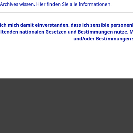
 Archives wissen.
Hier
finden Sie alle Informationen.
Inhalt
Zur Übersicht
 ich mich damit einverstanden, dass ich sensible persone
tenden nationalen Gesetzen und Bestimmungen nutze. Mir
und/oder Bestimmungen st
eiben →
0149 (101099821)