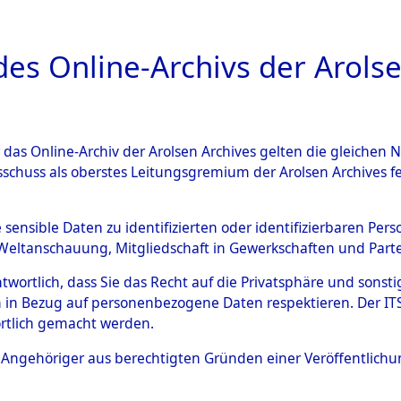
a
A
es Online-Archivs der Arolse
DIGITAL COLLEC
r das Online-Archiv der Arolsen Archives gelten die gleiche
ESCHREIBUNG
ARCHIVALE
ÜBERSICHT
BILD
sschuss als oberstes Leitungsgremium der Arolsen Archives 
rttemberg
→
Kreis Sinsheim
e sensible Daten zu identifizierten oder identifizierbaren Pe
Weltanschauung, Mitgliedschaft in Gewerkschaften und Partei
antwortlich, dass Sie das Recht auf die Privatsphäre und sons
0149 (101099821)
 in Bezug auf personenbezogene Daten respektieren. Der ITS k
rtlich gemacht werden.
ls Angehöriger aus berechtigten Gründen einer Veröffentlic
Übergeordnetes
Baden-Wür
Dokument