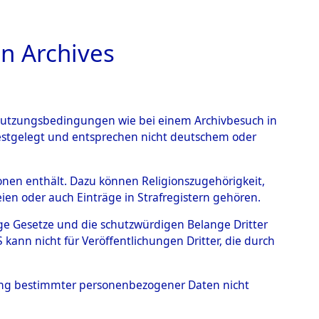
n Archives
TIONS ONLINE
n Nutzungsbedingungen wie bei einem Archivbesuch in
festgelegt und entsprechen nicht deutschem oder
→
0149 (101099821)
rsonen enthält. Dazu können Religionszugehörigkeit,
en oder auch Einträge in Strafregistern gehören.
tige Gesetze und die schutzwürdigen Belange Dritter
ann nicht für Veröffentlichungen Dritter, die durch
hung bestimmter personenbezogener Daten nicht
ttemberg