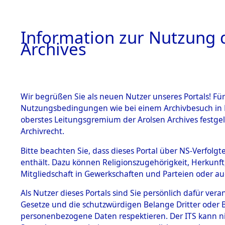
Information zur Nutzung d
Archives
HOME
BESTANDSBESCHREIBUNG
ARCHIVAL
Wir begrüßen Sie als neuen Nutzer unseres Portals! Für
Nutzungsbedingungen wie bei einem Archivbesuch in B
oberstes Leitungsgremium der Arolsen Archives festg
Archivrecht.
BESTÄNDE
Bitte beachten Sie, dass dieses Portal über NS-Verfolgte
Nordrhein
enthält. Dazu können Religionszugehörigkeit, Herkunf
Mitgliedschaft in Gewerkschaften und Parteien oder auc
1.
→
0061 (1
Inhaftierungsdoku
mente
Als Nutzer dieses Portals sind Sie persönlich dafür vera
Gesetze und die schutzwürdigen Belange Dritter oder B
5. Verschiedenes
personenbezogene Daten respektieren. Der ITS kann nic
5.3