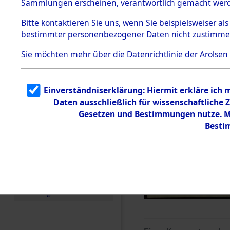
Sammlungen erscheinen, verantwortlich gemacht wer
Todesmärsche
5.3.1 Alliierte
Bitte
kontaktieren
Sie uns, wenn Sie beispielsweiser al
Erhebungen
bestimmter personenbezogener Daten nicht zustimme
zu
Todesmärsch
en
Sie möchten mehr über die Datenrichtlinie der Arolsen
5.3.2
Versuchte
Identifizierun
Einverständniserklärung: Hiermit erkläre ich
g
Daten ausschließlich für wissenschaftlich
5.3.3
Todesmärsch
Gesetzen und Bestimmungen nutze. Mi
e /
Besti
Identifikation
unbekannter
Toter
5.3.5
Grabermittlu
ng /
Friedhofsplän
e