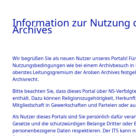
Information zur Nutzung d
Archives
HOME
BESTANDSBESCHREIBUNG
ARCHIVAL
Wir begrüßen Sie als neuen Nutzer unseres Portals! Für
Nutzungsbedingungen wie bei einem Archivbesuch in B
oberstes Leitungsgremium der Arolsen Archives festg
Archivrecht.
BESTÄNDE
Bitte beachten Sie, dass dieses Portal über NS-Verfolgte
Nordrhein
enthält. Dazu können Religionszugehörigkeit, Herkunf
Mitgliedschaft in Gewerkschaften und Parteien oder auc
1.
→
0063 (1
Inhaftierungsdoku
mente
Als Nutzer dieses Portals sind Sie persönlich dafür vera
Gesetze und die schutzwürdigen Belange Dritter oder B
5. Verschiedenes
personenbezogene Daten respektieren. Der ITS kann nic
5.3