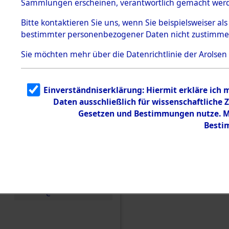
Sammlungen erscheinen, verantwortlich gemacht wer
Todesmärsche
5.3.1 Alliierte
Bitte
kontaktieren
Sie uns, wenn Sie beispielsweiser al
Erhebungen
bestimmter personenbezogener Daten nicht zustimme
zu
Todesmärsch
en
Sie möchten mehr über die Datenrichtlinie der Arolsen
5.3.2
Versuchte
Identifizierun
Einverständniserklärung: Hiermit erkläre ich
g
Daten ausschließlich für wissenschaftlich
5.3.3
Todesmärsch
Gesetzen und Bestimmungen nutze. Mi
e /
Besti
Identifikation
unbekannter
Toter
5.3.5
Einen Kommentar schr
Grabermittlu
ng /
Friedhofsplän
e