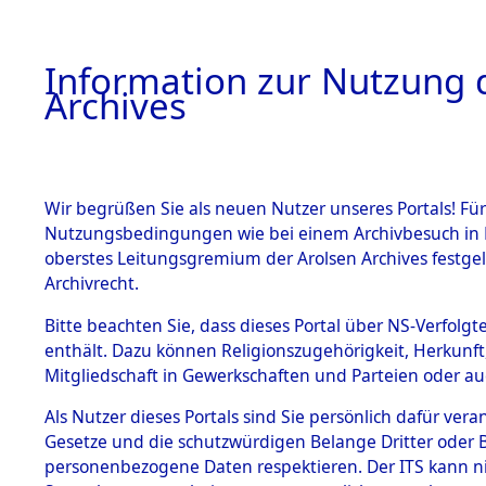
Information zur Nutzung d
Archives
HOME
BESTANDSBESCHREIBUNG
ARCHIVAL
Wir begrüßen Sie als neuen Nutzer unseres Portals! Für
Nutzungsbedingungen wie bei einem Archivbesuch in B
oberstes Leitungsgremium der Arolsen Archives festg
Archivrecht.
BESTÄNDE
Bitte beachten Sie, dass dieses Portal über NS-Verfolgte
Nordrhein
enthält. Dazu können Religionszugehörigkeit, Herkunf
Mitgliedschaft in Gewerkschaften und Parteien oder auc
1.
→
0119 (1
Inhaftierungsdoku
mente
Als Nutzer dieses Portals sind Sie persönlich dafür vera
Gesetze und die schutzwürdigen Belange Dritter oder B
5. Verschiedenes
personenbezogene Daten respektieren. Der ITS kann nic
5.3