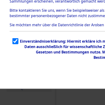
Sammlungen erscheinen, verantwortlich gemacht wer
Todesmärsche
5.3.1 Alliierte
Bitte
kontaktieren
Sie uns, wenn Sie beispielsweiser al
Erhebungen
bestimmter personenbezogener Daten nicht zustimme
zu
Todesmärsch
en
Sie möchten mehr über die Datenrichtlinie der Arolsen
5.3.2
Versuchte
Identifizierun
Einverständniserklärung: Hiermit erkläre ich
g
Daten ausschließlich für wissenschaftlich
5.3.3
Todesmärsch
Gesetzen und Bestimmungen nutze. Mi
e /
Besti
Identifikation
unbekannter
Toter
5.3.5
Einen Kommentar schr
Grabermittlu
ng /
Friedhofsplän
e