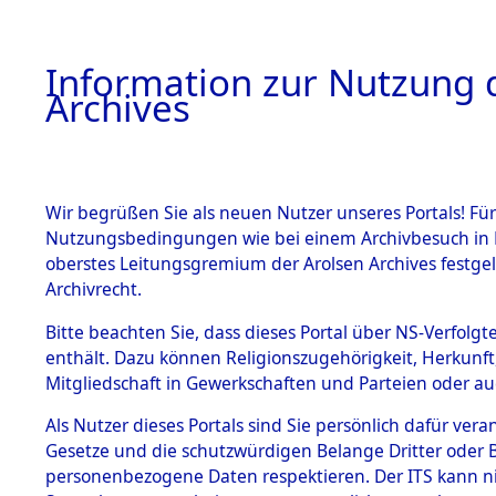
Information zur Nutzung d
Archives
HOME
BESTANDSBESCHREIBUNG
ARCHIVAL
Wir begrüßen Sie als neuen Nutzer unseres Portals! Für
Nutzungsbedingungen wie bei einem Archivbesuch in B
oberstes Leitungsgremium der Arolsen Archives festg
Archivrecht.
BESTÄNDE
Bitte beachten Sie, dass dieses Portal über NS-Verfolgte
Nordrhein
enthält. Dazu können Religionszugehörigkeit, Herkunf
Mitgliedschaft in Gewerkschaften und Parteien oder auc
1.
→
0120 (1
Inhaftierungsdoku
mente
Als Nutzer dieses Portals sind Sie persönlich dafür vera
Gesetze und die schutzwürdigen Belange Dritter oder B
5. Verschiedenes
personenbezogene Daten respektieren. Der ITS kann nic
5.3