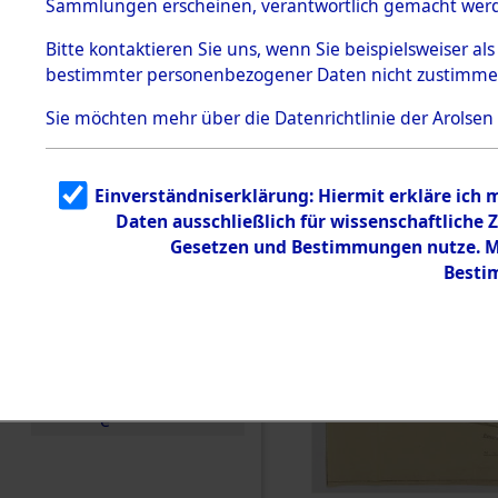
Sammlungen erscheinen, verantwortlich gemacht wer
Todesmärsche
5.3.1 Alliierte
Bitte
kontaktieren
Sie uns, wenn Sie beispielsweiser al
Erhebungen
bestimmter personenbezogener Daten nicht zustimme
zu
Todesmärsch
en
Sie möchten mehr über die Datenrichtlinie der Arolsen
5.3.2
Versuchte
Identifizierun
Einverständniserklärung: Hiermit erkläre ich
g
Daten ausschließlich für wissenschaftlich
5.3.3
Todesmärsch
Gesetzen und Bestimmungen nutze. Mi
e /
Besti
Identifikation
unbekannter
Toter
5.3.5
Grabermittlu
ng /
Friedhofsplän
e