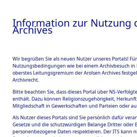
Information zur Nutzung d
Archives
HOME
BESTANDSBESCHREIBUNG
ARCHIVAL
Wir begrüßen Sie als neuen Nutzer unseres Portals! Für
Nutzungsbedingungen wie bei einem Archivbesuch in B
oberstes Leitungsgremium der Arolsen Archives festg
Archivrecht.
BESTÄNDE
Bitte beachten Sie, dass dieses Portal über NS-Verfolgte
Nordrhein
enthält. Dazu können Religionszugehörigkeit, Herkunf
Mitgliedschaft in Gewerkschaften und Parteien oder auc
1.
→
0131 (1
Inhaftierungsdoku
mente
Als Nutzer dieses Portals sind Sie persönlich dafür vera
Gesetze und die schutzwürdigen Belange Dritter oder B
5. Verschiedenes
personenbezogene Daten respektieren. Der ITS kann nic
5.3