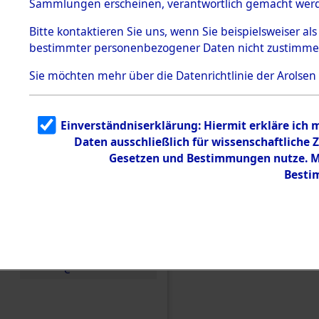
Sammlungen erscheinen, verantwortlich gemacht wer
Todesmärsche
5.3.1 Alliierte
Bitte
kontaktieren
Sie uns, wenn Sie beispielsweiser al
Erhebungen
bestimmter personenbezogener Daten nicht zustimme
zu
Todesmärsch
en
Sie möchten mehr über die Datenrichtlinie der Arolsen
5.3.2
Versuchte
Identifizierun
Einverständniserklärung: Hiermit erkläre ich
g
Daten ausschließlich für wissenschaftlich
5.3.3
Todesmärsch
Gesetzen und Bestimmungen nutze. Mi
e /
Besti
Identifikation
unbekannter
Toter
5.3.5
Einen Kommentar schr
Grabermittlu
ng /
Friedhofsplän
e