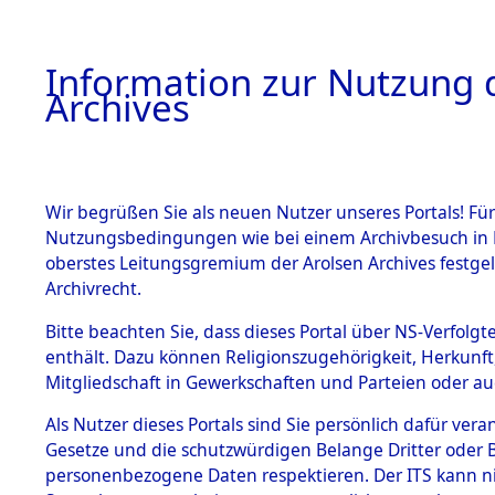
Information zur Nutzung d
Archives
HOME
BESTANDSBESCHREIBUNG
ARCHIVAL
Wir begrüßen Sie als neuen Nutzer unseres Portals! Für
Nutzungsbedingungen wie bei einem Archivbesuch in B
oberstes Leitungsgremium der Arolsen Archives festg
Archivrecht.
BESTÄNDE
Bitte beachten Sie, dass dieses Portal über NS-Verfolgte
Nordrhein
enthält. Dazu können Religionszugehörigkeit, Herkunf
Mitgliedschaft in Gewerkschaften und Parteien oder auc
1.
Lippstadt
Inhaftierungsdoku
mente
Als Nutzer dieses Portals sind Sie persönlich dafür vera
Gesetze und die schutzwürdigen Belange Dritter oder B
5. Verschiedenes
personenbezogene Daten respektieren. Der ITS kann nic
5.3