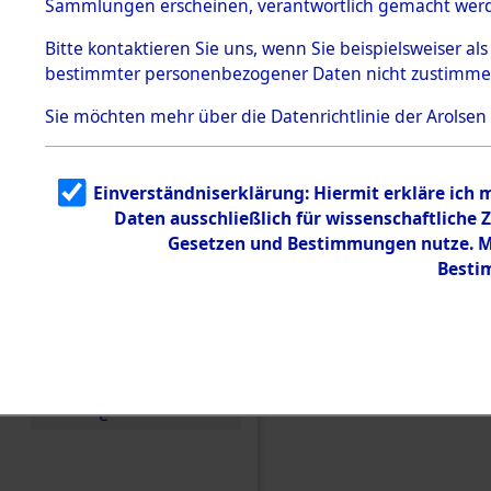
Sammlungen erscheinen, verantwortlich gemacht wer
Todesmärsche
5.3.1 Alliierte
Bitte
kontaktieren
Sie uns, wenn Sie beispielsweiser al
Erhebungen
bestimmter personenbezogener Daten nicht zustimme
zu
Todesmärsch
en
Sie möchten mehr über die Datenrichtlinie der Arolsen
5.3.2
Versuchte
Identifizierun
Einverständniserklärung: Hiermit erkläre ich
g
Daten ausschließlich für wissenschaftlich
5.3.3
Todesmärsch
Gesetzen und Bestimmungen nutze. Mi
e /
Besti
Identifikation
unbekannter
Toter
5.3.5
Einen Kommentar schr
Grabermittlu
ng /
Friedhofsplän
e