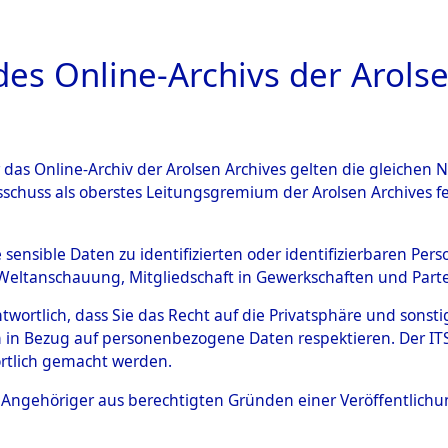
a
A
es Online-Archivs der Arolse
DIGITAL COLLEC
r das Online-Archiv der Arolsen Archives gelten die gleiche
ESCHREIBUNG
ARCHIVALE
ÜBERSICHT
BILD
sschuss als oberstes Leitungsgremium der Arolsen Archives 
-Westfalen
→
Kreis Lüdingha
e sensible Daten zu identifizierten oder identifizierbaren Pe
Weltanschauung, Mitgliedschaft in Gewerkschaften und Partei
antwortlich, dass Sie das Recht auf die Privatsphäre und sons
0087 (101104173)
 in Bezug auf personenbezogene Daten respektieren. Der ITS k
rtlich gemacht werden.
ls Angehöriger aus berechtigten Gründen einer Veröffentlic
Übergeordnetes
Nordrhein-
Dokument