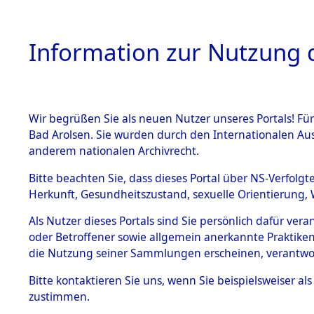
Information zur Nutzung d
Wir begrüßen Sie als neuen Nutzer unseres Portals! Fü
HOME
BESTANDSB
Bad Arolsen. Sie wurden durch den Internationalen Au
anderem nationalen Archivrecht.
BESTÄNDE
Nordrhein
Bitte beachten Sie, dass dieses Portal über NS-Verfolgt
Herkunft, Gesundheitszustand, sexuelle Orientierung, 
1.
Inhaftierungsdoku
Als Nutzer dieses Portals sind Sie persönlich dafür ver
mente
oder Betroffener sowie allgemein anerkannte Praktiken
5. Verschiedenes
die Nutzung seiner Sammlungen erscheinen, verantwo
5.3
Bitte
kontaktieren
Sie uns, wenn Sie beispielsweiser a
Todesmärsche
zustimmen.
5.3.1 Alliierte
Erhebungen