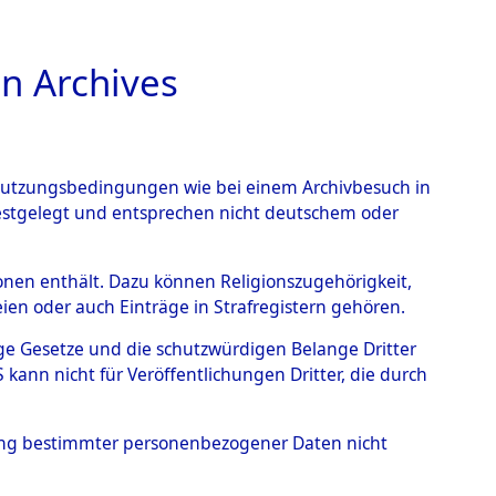
n Archives
TIONS ONLINE
n Nutzungsbedingungen wie bei einem Archivbesuch in
festgelegt und entsprechen nicht deutschem oder
usen
→
0087 (101104173)
rsonen enthält. Dazu können Religionszugehörigkeit,
en oder auch Einträge in Strafregistern gehören.
tige Gesetze und die schutzwürdigen Belange Dritter
ann nicht für Veröffentlichungen Dritter, die durch
hung bestimmter personenbezogener Daten nicht
Westfalen