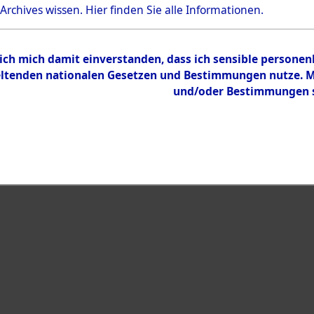
 Archives wissen.
Hier
finden Sie alle Informationen.
Inhalt
Zur Übersicht
 ich mich damit einverstanden, dass ich sensible persone
tenden nationalen Gesetzen und Bestimmungen nutze. Mir
und/oder Bestimmungen st
eiben →
0087 (101104173)