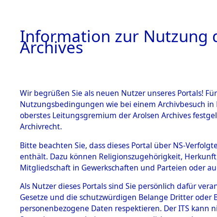
Information zur Nutzung d
Archives
HOME
BESTANDSBESCHREIBUNG
ARCHIVAL
Wir begrüßen Sie als neuen Nutzer unseres Portals! Für
Nutzungsbedingungen wie bei einem Archivbesuch in B
oberstes Leitungsgremium der Arolsen Archives festg
Archivrecht.
BESTÄNDE
Bitte beachten Sie, dass dieses Portal über NS-Verfolgte
Nordrhein
enthält. Dazu können Religionszugehörigkeit, Herkunf
Mitgliedschaft in Gewerkschaften und Parteien oder auc
1.
Lünen
→
0
Inhaftierungsdoku
mente
Als Nutzer dieses Portals sind Sie persönlich dafür vera
Gesetze und die schutzwürdigen Belange Dritter oder B
5. Verschiedenes
personenbezogene Daten respektieren. Der ITS kann nic
5.3