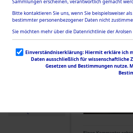
Sammlungen erscheinen, verantwortlich gemacht wer
Todesmärsche
5.3.1 Alliierte
Bitte
kontaktieren
Sie uns, wenn Sie beispielsweiser al
Erhebungen
bestimmter personenbezogener Daten nicht zustimme
zu
Todesmärsch
en
Sie möchten mehr über die Datenrichtlinie der Arolsen
5.3.2
Versuchte
Identifizierun
Einverständniserklärung: Hiermit erkläre ich
g
Daten ausschließlich für wissenschaftlich
5.3.3
Todesmärsch
Gesetzen und Bestimmungen nutze. Mi
e /
Besti
Identifikation
unbekannter
Toter
5.3.5
Grabermittlu
ng /
Friedhofsplän
e
Einen Kommentar schr