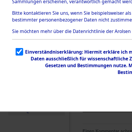
Sammlungen erscheinen, verantwortlich gemacht wer
Todesmärsche
5.3.1 Alliierte
Bitte
kontaktieren
Sie uns, wenn Sie beispielsweiser al
Erhebungen
bestimmter personenbezogener Daten nicht zustimme
zu
Todesmärsch
en
Sie möchten mehr über die Datenrichtlinie der Arolsen
5.3.2
Versuchte
Identifizierun
Einverständniserklärung: Hiermit erkläre ich
g
Daten ausschließlich für wissenschaftlich
5.3.3
Todesmärsch
Gesetzen und Bestimmungen nutze. Mi
e /
Besti
Identifikation
unbekannter
Toter
5.3.5
Grabermittlu
ng /
Friedhofsplän
e
Einen Kommentar schr