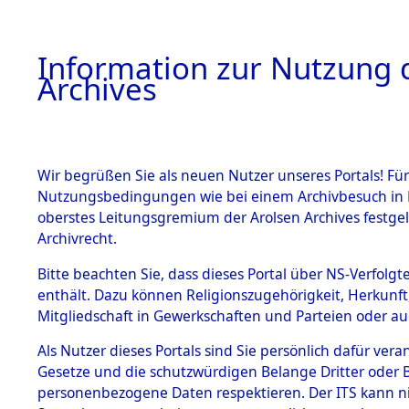
Information zur Nutzung d
Archives
HOME
BESTANDSBESCHREIBUNG
ARCHIVAL
Wir begrüßen Sie als neuen Nutzer unseres Portals! Für
Nutzungsbedingungen wie bei einem Archivbesuch in B
oberstes Leitungsgremium der Arolsen Archives festg
Archivrecht.
BESTÄNDE
Bitte beachten Sie, dass dieses Portal über NS-Verfolgte
Nordrhein
enthält. Dazu können Religionszugehörigkeit, Herkunf
Mitgliedschaft in Gewerkschaften und Parteien oder auc
1.
Lünen
→
0
Inhaftierungsdoku
mente
Als Nutzer dieses Portals sind Sie persönlich dafür vera
Gesetze und die schutzwürdigen Belange Dritter oder B
5. Verschiedenes
personenbezogene Daten respektieren. Der ITS kann nic
5.3