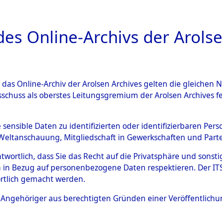
a
A
es Online-Archivs der Arolse
DIGITAL COLLEC
r das Online-Archiv der Arolsen Archives gelten die gleiche
ESCHREIBUNG
ARCHIVALE
ÜBERSICHT
BILD
sschuss als oberstes Leitungsgremium der Arolsen Archives 
-Westfalen
→
Kreis Mesched
e sensible Daten zu identifizierten oder identifizierbaren Pe
Weltanschauung, Mitgliedschaft in Gewerkschaften und Partei
antwortlich, dass Sie das Recht auf die Privatsphäre und sons
0111 (101104197)
 in Bezug auf personenbezogene Daten respektieren. Der ITS k
rtlich gemacht werden.
ls Angehöriger aus berechtigten Gründen einer Veröffentlic
Übergeordnetes
Nordrhein-
Dokument