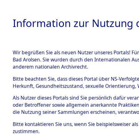
Information zur Nutzung d
Wir begrüßen Sie als neuen Nutzer unseres Portals! Fü
HOME
BESTANDSB
Bad Arolsen. Sie wurden durch den Internationalen Au
anderem nationalen Archivrecht.
BESTÄNDE
Nordrhein
Bitte beachten Sie, dass dieses Portal über NS-Verfolgt
Herkunft, Gesundheitszustand, sexuelle Orientierung, 
1.
Inhaftierungsdoku
Als Nutzer dieses Portals sind Sie persönlich dafür ver
mente
oder Betroffener sowie allgemein anerkannte Praktiken
5. Verschiedenes
die Nutzung seiner Sammlungen erscheinen, verantwo
5.3
Bitte
kontaktieren
Sie uns, wenn Sie beispielsweiser a
Todesmärsche
zustimmen.
5.3.1 Alliierte
Erhebungen