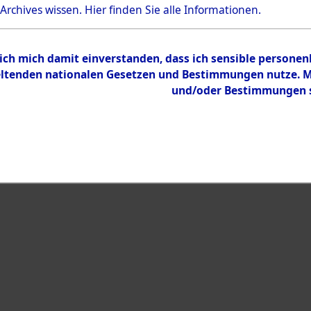
 Archives wissen.
Hier
finden Sie alle Informationen.
Inhalt
Zur Übersicht
 ich mich damit einverstanden, dass ich sensible persone
tenden nationalen Gesetzen und Bestimmungen nutze. Mir
und/oder Bestimmungen st
eiben →
0111 (101104197)