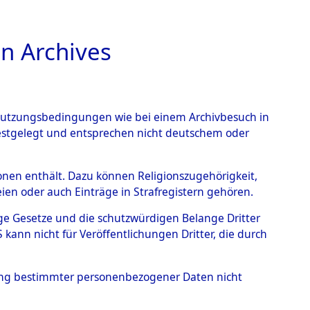
n Archives
TIONS ONLINE
n Nutzungsbedingungen wie bei einem Archivbesuch in
festgelegt und entsprechen nicht deutschem oder
e
→
0111 (101104197)
rsonen enthält. Dazu können Religionszugehörigkeit,
en oder auch Einträge in Strafregistern gehören.
tige Gesetze und die schutzwürdigen Belange Dritter
ann nicht für Veröffentlichungen Dritter, die durch
hung bestimmter personenbezogener Daten nicht
Westfalen