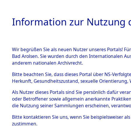
Information zur Nutzung d
Wir begrüßen Sie als neuen Nutzer unseres Portals! Fü
HOME
BESTANDSB
Bad Arolsen. Sie wurden durch den Internationalen Au
anderem nationalen Archivrecht.
BESTÄNDE
Nordrhein
Bitte beachten Sie, dass dieses Portal über NS-Verfolgt
Herkunft, Gesundheitszustand, sexuelle Orientierung, 
1.
Inhaftierungsdoku
Als Nutzer dieses Portals sind Sie persönlich dafür ver
mente
oder Betroffener sowie allgemein anerkannte Praktiken
5. Verschiedenes
die Nutzung seiner Sammlungen erscheinen, verantwo
5.3
Bitte
kontaktieren
Sie uns, wenn Sie beispielsweiser a
Todesmärsche
zustimmen.
5.3.1 Alliierte
Erhebungen