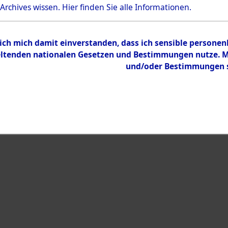
 Archives wissen.
Hier
finden Sie alle Informationen.
Inhalt
Zur Übersicht
 ich mich damit einverstanden, dass ich sensible persone
tenden nationalen Gesetzen und Bestimmungen nutze. Mir
und/oder Bestimmungen st
eiben →
0177 (101104263)