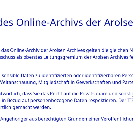
a
A
es Online-Archivs der Arolse
DIGITAL COLLEC
r das Online-Archiv der Arolsen Archives gelten die gleiche
ESCHREIBUNG
ARCHIVALE
ÜBERSICHT
BILD
sschuss als oberstes Leitungsgremium der Arolsen Archives 
-Westfalen
→
Landkreis Min
e sensible Daten zu identifizierten oder identifizierbaren Pe
Weltanschauung, Mitgliedschaft in Gewerkschaften und Partei
antwortlich, dass Sie das Recht auf die Privatsphäre und sons
0177 (101104263)
 in Bezug auf personenbezogene Daten respektieren. Der ITS k
rtlich gemacht werden.
ls Angehöriger aus berechtigten Gründen einer Veröffentlic
Übergeordnetes
Nordrhein-
Dokument