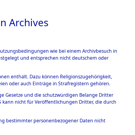
n Archives
TIONS ONLINE
n Nutzungsbedingungen wie bei einem Archivbesuch in
festgelegt und entsprechen nicht deutschem oder
den
→
0177 (101104263)
rsonen enthält. Dazu können Religionszugehörigkeit,
en oder auch Einträge in Strafregistern gehören.
tige Gesetze und die schutzwürdigen Belange Dritter
ann nicht für Veröffentlichungen Dritter, die durch
hung bestimmter personenbezogener Daten nicht
Westfalen