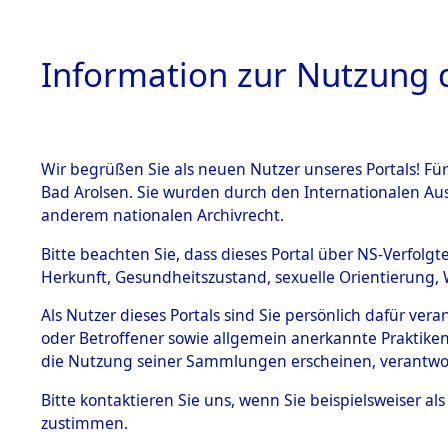
Information zur Nutzung d
Wir begrüßen Sie als neuen Nutzer unseres Portals! Fü
HOME
BESTANDSB
Bad Arolsen. Sie wurden durch den Internationalen Au
anderem nationalen Archivrecht.
BESTÄNDE
Nordrhein
Bitte beachten Sie, dass dieses Portal über NS-Verfolgt
Herkunft, Gesundheitszustand, sexuelle Orientierung, 
1.
(10110427
Inhaftierungsdoku
Als Nutzer dieses Portals sind Sie persönlich dafür ver
mente
oder Betroffener sowie allgemein anerkannte Praktiken
5. Verschiedenes
die Nutzung seiner Sammlungen erscheinen, verantwo
5.3
Bitte
kontaktieren
Sie uns, wenn Sie beispielsweiser a
Todesmärsche
zustimmen.
5.3.1 Alliierte
Erhebungen