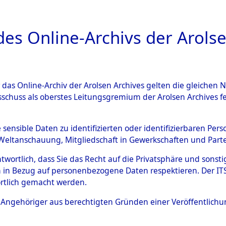
a
A
es Online-Archivs der Arolse
DIGITAL COLLEC
r das Online-Archiv der Arolsen Archives gelten die gleiche
ESCHREIBUNG
ARCHIVALE
ÜBERSICHT
BILD
sschuss als oberstes Leitungsgremium der Arolsen Archives 
-Westfalen
→
Kreis Mönchen
e sensible Daten zu identifizierten oder identifizierbaren Pe
Weltanschauung, Mitgliedschaft in Gewerkschaften und Partei
7)
antwortlich, dass Sie das Recht auf die Privatsphäre und sons
 in Bezug auf personenbezogene Daten respektieren. Der ITS k
rtlich gemacht werden.
0191 (101104277)
ls Angehöriger aus berechtigten Gründen einer Veröffentlic
Übergeordnetes
Nordrhein-