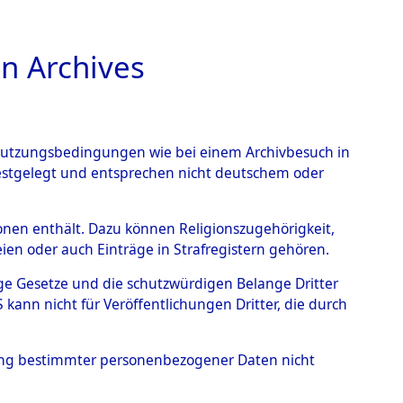
n Archives
TIONS ONLINE
n Nutzungsbedingungen wie bei einem Archivbesuch in
festgelegt und entsprechen nicht deutschem oder
-Gladbach
→
0191
rsonen enthält. Dazu können Religionszugehörigkeit,
en oder auch Einträge in Strafregistern gehören.
tige Gesetze und die schutzwürdigen Belange Dritter
ann nicht für Veröffentlichungen Dritter, die durch
hung bestimmter personenbezogener Daten nicht
Westfalen