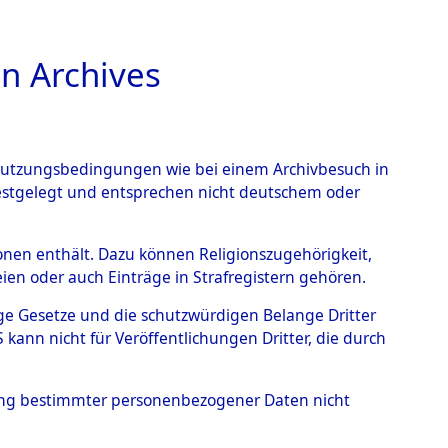
n Archives
TIONS ONLINE
n Nutzungsbedingungen wie bei einem Archivbesuch in
festgelegt und entsprechen nicht deutschem oder
s
→
0044 (101104333)
rsonen enthält. Dazu können Religionszugehörigkeit,
en oder auch Einträge in Strafregistern gehören.
tige Gesetze und die schutzwürdigen Belange Dritter
ann nicht für Veröffentlichungen Dritter, die durch
hung bestimmter personenbezogener Daten nicht
Westfalen