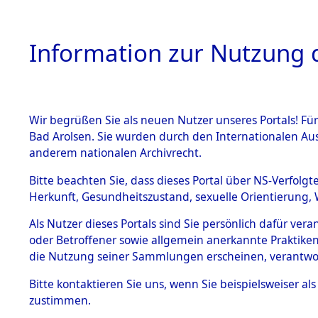
Information zur Nutzung d
Wir begrüßen Sie als neuen Nutzer unseres Portals! Fü
HOME
BESTANDSB
Bad Arolsen. Sie wurden durch den Internationalen Au
anderem nationalen Archivrecht.
BESTÄNDE
Nordrhein
Bitte beachten Sie, dass dieses Portal über NS-Verfolgt
Herkunft, Gesundheitszustand, sexuelle Orientierung, 
1.
Inhaftierungsdoku
Als Nutzer dieses Portals sind Sie persönlich dafür ver
mente
oder Betroffener sowie allgemein anerkannte Praktiken
5. Verschiedenes
die Nutzung seiner Sammlungen erscheinen, verantwo
5.3
Bitte
kontaktieren
Sie uns, wenn Sie beispielsweiser a
Todesmärsche
zustimmen.
5.3.1 Alliierte
Erhebungen