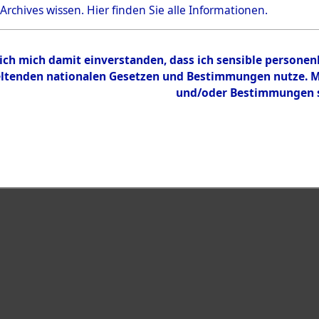
 Archives wissen.
Hier
finden Sie alle Informationen.
Inhalt
Zur Übersicht
 ich mich damit einverstanden, dass ich sensible persone
tenden nationalen Gesetzen und Bestimmungen nutze. Mir
und/oder Bestimmungen st
eiben →
0044 (101104333)