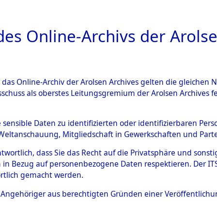
a
A
es Online-Archivs der Arolse
DIGITAL COLLEC
r das Online-Archiv der Arolsen Archives gelten die gleiche
ESCHREIBUNG
ARCHIVALE
ÜBERSICHT
BILD
sschuss als oberstes Leitungsgremium der Arolsen Archives 
-Westfalen
→
Landreis Moer
e sensible Daten zu identifizierten oder identifizierbaren Pe
Weltanschauung, Mitgliedschaft in Gewerkschaften und Partei
antwortlich, dass Sie das Recht auf die Privatsphäre und sons
0044 (101104333)
 in Bezug auf personenbezogene Daten respektieren. Der ITS k
rtlich gemacht werden.
ls Angehöriger aus berechtigten Gründen einer Veröffentlic
Übergeordnetes
Nordrhein-
Dokument