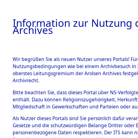
Information zur Nutzung d
Archives
HOME
BESTANDSBESCHREIBUNG
ARCHIVAL
Wir begrüßen Sie als neuen Nutzer unseres Portals! Für
Nutzungsbedingungen wie bei einem Archivbesuch in B
oberstes Leitungsgremium der Arolsen Archives festg
Archivrecht.
BESTÄNDE
Bitte beachten Sie, dass dieses Portal über NS-Verfolgte
Nordrhein
enthält. Dazu können Religionszugehörigkeit, Herkunf
Mitgliedschaft in Gewerkschaften und Parteien oder auc
1.
Neuss
→
0
Inhaftierungsdoku
mente
Als Nutzer dieses Portals sind Sie persönlich dafür vera
Gesetze und die schutzwürdigen Belange Dritter oder B
5. Verschiedenes
personenbezogene Daten respektieren. Der ITS kann nic
5.3