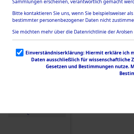
Sammlungen erscheinen, verantwortlich gemacht wer
Todesmärsche
5.3.1 Alliierte
Bitte
kontaktieren
Sie uns, wenn Sie beispielsweiser al
Erhebungen
bestimmter personenbezogener Daten nicht zustimme
zu
Todesmärsch
en
Sie möchten mehr über die Datenrichtlinie der Arolsen
5.3.2
Versuchte
Identifizierun
Einverständniserklärung: Hiermit erkläre ich
g
Daten ausschließlich für wissenschaftlich
5.3.3
Todesmärsch
Gesetzen und Bestimmungen nutze. Mi
e /
Besti
Identifikation
unbekannter
Toter
5.3.5
Einen Kommentar schr
Grabermittlu
ng /
Friedhofsplän
e