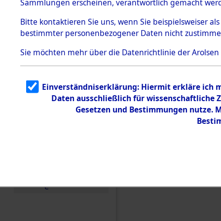
Sammlungen erscheinen, verantwortlich gemacht wer
Todesmärsche
5.3.1 Alliierte
Bitte
kontaktieren
Sie uns, wenn Sie beispielsweiser al
Erhebungen
bestimmter personenbezogener Daten nicht zustimme
zu
Todesmärsch
en
Sie möchten mehr über die Datenrichtlinie der Arolsen
5.3.2
Versuchte
Identifizierun
Einverständniserklärung: Hiermit erkläre ich
g
Daten ausschließlich für wissenschaftlich
5.3.3
Todesmärsch
Gesetzen und Bestimmungen nutze. Mi
e /
Besti
Identifikation
unbekannter
Toter
5.3.5
Einen Kommentar schr
Grabermittlu
ng /
Friedhofsplän
e