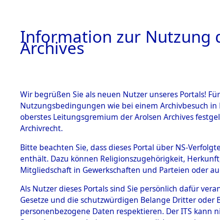
Information zur Nutzung d
Archives
HOME
BESTANDSBESCHREIBUNG
ARCHIVAL
Wir begrüßen Sie als neuen Nutzer unseres Portals! Für
Nutzungsbedingungen wie bei einem Archivbesuch in B
oberstes Leitungsgremium der Arolsen Archives festg
Archivrecht.
BESTÄNDE
Bitte beachten Sie, dass dieses Portal über NS-Verfolgte
Nordrhein
enthält. Dazu können Religionszugehörigkeit, Herkunf
Mitgliedschaft in Gewerkschaften und Parteien oder auc
1.
Oberhaus
Inhaftierungsdoku
mente
Als Nutzer dieses Portals sind Sie persönlich dafür vera
Gesetze und die schutzwürdigen Belange Dritter oder B
5. Verschiedenes
personenbezogene Daten respektieren. Der ITS kann nic
5.3